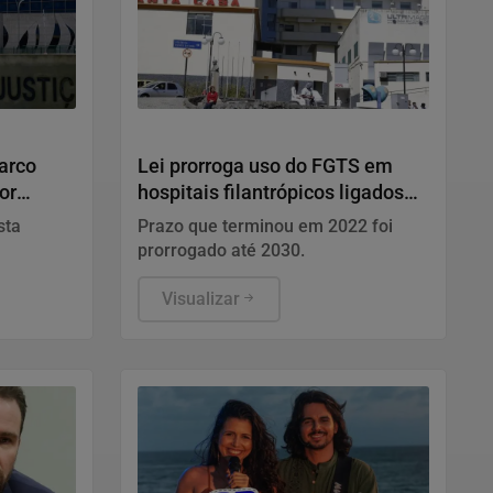
Saúde e Bem-Estar
arco
Lei prorroga uso do FGTS em
or
hospitais filantrópicos ligados
ao SUS
sta
Prazo que terminou em 2022 foi
prorrogado até 2030.
 máxima,
argo, com
Visualizar
mpo de