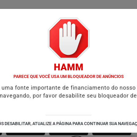
/
/
/
SSIFICADOS
COLUNAS
EMPREGOS
GUIA COMER
HAMM
RO
SALVADOR RECEBE A SMART FIT RUN EM AGOSTO: ESPORTE, S
PARECE QUE VOCÊ USA UM BLOQUEADOR DE ANÚNCIOS
é uma fonte importante de financiamento do nosso
 navegando, por favor desabilite seu bloqueador de
SÃO JOÃO 2.6
NOTÍCIAS
FUTEBOL
S DESABILITAR, ATUALIZE A PÁGINA PARA CONTINUAR SUA NAVEGA
CORPORATIVAS