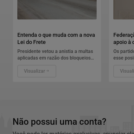
Economia
Politica
Entenda o que muda com a nova
Federaçã
Lei do Frete
apoio à 
reeleiçã
Presidente vetou a anistia a multas
Os partid
aplicadas em razão dos bloqueios
esse pos
de rodovias ocorridos após as
participa
eleições de 2022.
Visualizar
no último
Visual
Não possui uma conta?
Você pode ler matérias exclusivas, anunciar cl