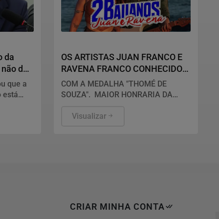
Entretenimento
o da
OS ARTISTAS JUAN FRANCO E
, não dos
RAVENA FRANCO CONHECIDOS
POR "2 BAIANOS", SERÃO
ou que a
COM A MEDALHA "THOMÉ DE
HOMENAGEADOS NO PRÓXIMO
 está
SOUZA". MAIOR HONRARIA DA
DIA 14 DE AGOSTO DE 2026
pública e
CÂMARA MUNICIPAL DE
o
SALVADOR!
Visualizar
CRIAR MINHA CONTA