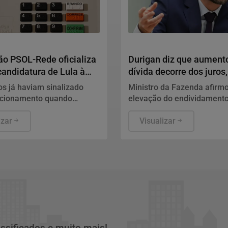
Economia
o PSOL-Rede oficializa
Durigan diz que aument
candidatura de Lula à
dívida decorre dos juros
o
gastos
os já haviam sinalizado
Ministro da Fazenda afirm
icionamento quando
elevação do endividamento
ram da convenção do PT,
ligada à rolagem da dívida 
 fim de semana.
izar
defendeu a política fiscal d
Visualizar
governo.
assificados e muito mais!