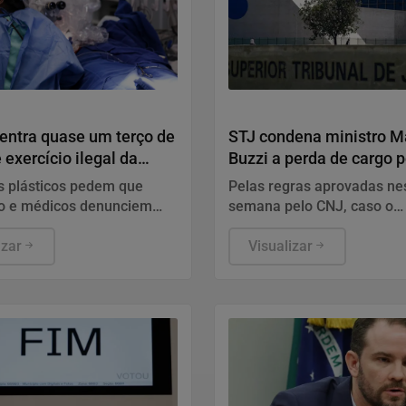
em-Estar
Justiça
entra quase um terço de
STJ condena ministro M
 exercício ilegal da
Buzzi a perda de cargo p
a
crimes sexuais
s plásticos pedem que
Pelas regras aprovadas ne
o e médicos denunciem
semana pelo CNJ, caso o
idades aos conselhos e à
magistrado receba a pena
 Brasileira de Cirurgia
izar
ele continua afastado do c
Visualizar
salário proporcional ao te
serviço.