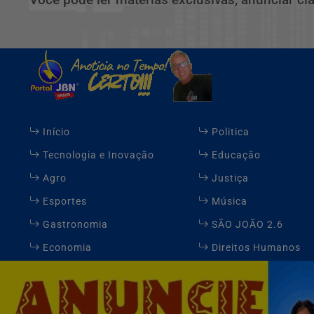
Início
Politica
Tecnologia e Inovação
Educação
Agro
Justiça
Esportes
Música
Gastronomia
SÃO JOÃO 2.6
Economia
Direitos Humanos
Expediente
FAQ