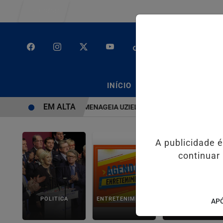
Entrar
/
/
INÍCIO
PODCASTS
CLA
EM ALTA
 SISTEMA É BRUTO” HOMENAGEIA UZIEL BUENO NO TERRAÇO MINEI
A publicidade 
continuar
POLITICA
ENTRETENIMENTO
SALVADOR AQUI!
APÓ