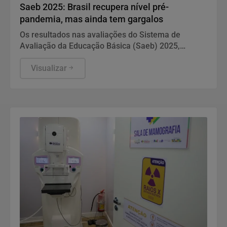
Saeb 2025: Brasil recupera nível pré-
pandemia, mas ainda tem gargalos
Os resultados nas avaliações do Sistema de
Avaliação da Educação Básica (Saeb) 2025,
divulgados nesta quarta-feira (5) pelo Ministério da
Educação (MEC), em Brasília, mostram que, apesar
Visualizar
da consistente melhora dos indicadores de
proficiência da língua portuguesa e matemática em
todas as etapas de ensino, a aprendizagem ainda é
o principal desafio do Brasil.