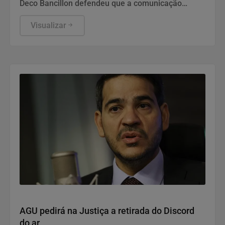
Deco Bancillon defendeu que a comunicação
deixou de ser apenas divulgação para se tornar a
própria infraestrutura do poder. Ele explica que
Visualizar
narrativas moldam a percepção pública e
garantem a legitimidade de governos, empresas e
instituições. Diante de campanhas de
desinformação, gerir a reputação exige estratégia,
governança e inteligência para enfrentar crises
complexas.
Justiça
AGU pedirá na Justiça a retirada do Discord
do ar