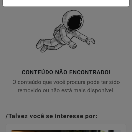
CONTEÚDO NÃO ENCONTRADO!
O conteúdo que você procura pode ter sido
removido ou não está mais disponível.
/Talvez você se interesse por: