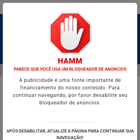
Entrar
Pesquisar Notícia
HAMM
PARECE QUE VOCÊ USA UM BLOQUEADOR DE ANÚNCIOS
MENU
É BRUTO” HOMENAGEIA UZIEL BUENO NO TERRAÇO MINEIRO
D' G
A publicidade é uma fonte importante de
EM ALTA
financiamento do nosso conteúdo. Para
continuar navegando, por favor desabilite seu
bloqueador de anúncios.
POLITICA
ENTRETENIMENTO
SALVADOR AQUI!
SÃ
APÓS DESABILITAR, ATUALIZE A PÁGINA PARA CONTINUAR SUA
NAVEGAÇÃO!