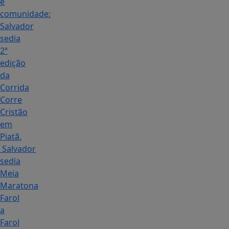
e
comunidade:
Salvador
sedia
2ª
edição
da
Corrida
Corre
Cristão
em
Piatã.
Salvador
sedia
Meia
Maratona
Farol
a
Farol