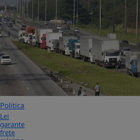
Politica
Lei
garante
frete