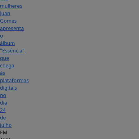
mulheres
Juan
Gomes
apresenta
o
álbum
"Essência",
que
chega
às
plataformas
digitais
no
dia
24
de
julho
EM