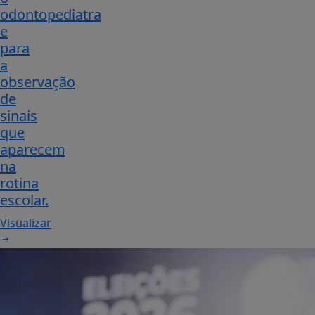
odontopediatra
e
para
a
observação
de
sinais
que
aparecem
na
rotina
escolar.
Visualizar