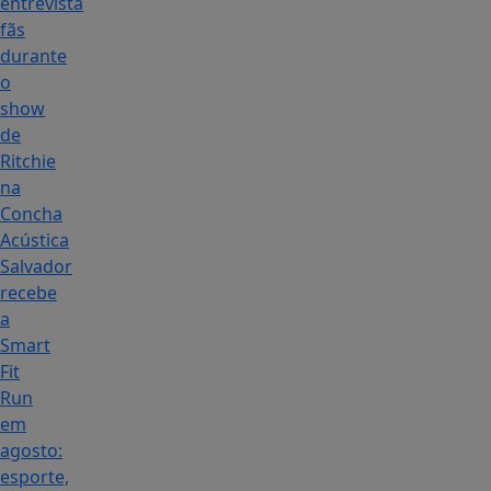
entrevista
fãs
durante
o
show
de
Ritchie
na
Concha
Acústica
Salvador
recebe
a
Smart
Fit
Run
em
agosto:
esporte,