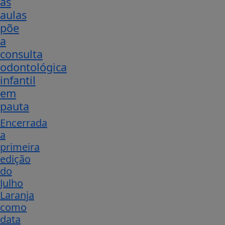
às
aulas
põe
a
consulta
odontológica
infantil
em
pauta
Encerrada
a
primeira
edição
do
Julho
Laranja
como
data