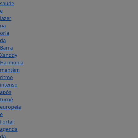
saúde
e
lazer
na
orla
da
Barra
Xanddy
Harmonia
mantém
ritmo
intenso
após
turnê
europeia
e
Fortal;
agenda
da