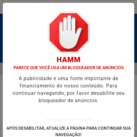
Entrar
Pesquisar Notícia
HAMM
PARECE QUE VOCÊ USA UM BLOQUEADOR DE ANÚNCIOS
MENU
 BRUTO” HOMENAGEIA UZIEL BUENO NO TERRAÇO MINEIRO
SALVA
A publicidade é uma fonte importante de
EM ALTA
financiamento do nosso conteúdo. Para
continuar navegando, por favor desabilite seu
bloqueador de anúncios.
POLITICA
ENTRETENIMENTO
SALVADOR AQUI!
SÃ
APÓS DESABILITAR, ATUALIZE A PÁGINA PARA CONTINUAR SUA
NAVEGAÇÃO!