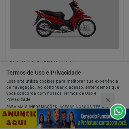
MOTOS
Moto Honda Biz 110i Completa
R$ 85.900,00
Termos de Uso e Privacidade
Esse site utiliza cookies para melhorar sua experiência
Saiba +
de navegação. Ao continuar o acesso, entendemos que
você concorda com nossos Termos de Uso e
Privacidade.
PARA MAIS INFORMAÇÕES,
ACESSE NOSSOS TERMOS
CLICANDO AQUI
VENDIDO
PROSSEGUIR