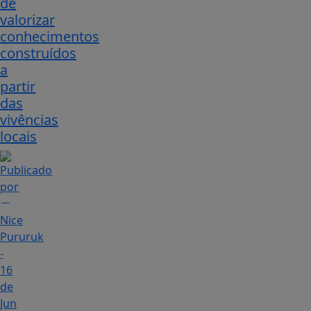
de
valorizar
conhecimentos
construídos
a
partir
das
vivências
locais
Nice
Pururuk
-
16
de
Jun