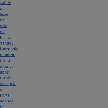
saúde
e
lazer
na
orla
da
Barra
Xanddy
Harmonia
mantém
ritmo
intenso
após
turnê
europeia
e
Fortal;
agenda
da