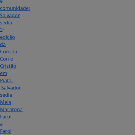
e
comunidade:
Salvador
sedia
2ª
edição
da
Corrida
Corre
Cristão
em
Piatã.
Salvador
sedia
Meia
Maratona
Farol
a
Farol