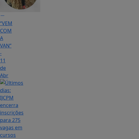
“VEM
COM
A
VAN”
-
11
de
Abr