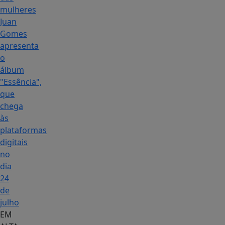
mulheres
Juan
Gomes
apresenta
o
álbum
"Essência",
que
chega
às
plataformas
digitais
no
dia
24
de
julho
EM