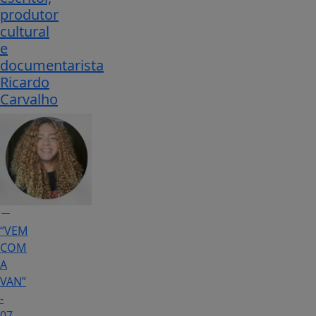
produtor
cultural
e
documentarista
Ricardo
Carvalho
“VEM
COM
A
VAN”
-
07