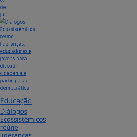
de
Jul
Educação
Diálogos
Ecossistêmicos
reúne
lideranças,