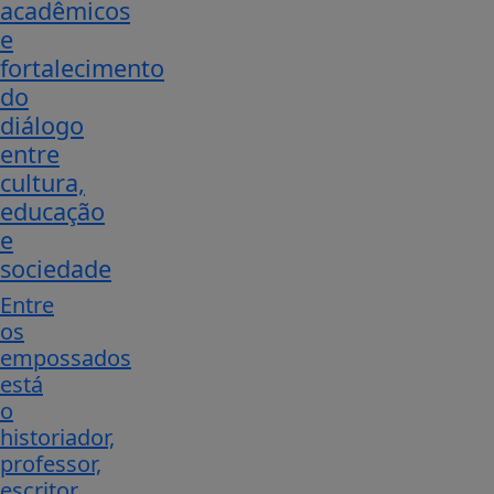
acadêmicos
e
fortalecimento
do
diálogo
entre
cultura,
educação
e
sociedade
Entre
os
empossados
está
o
historiador,
professor,
escritor,