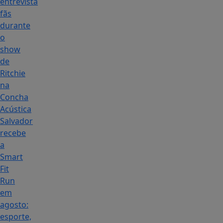
entrevista
fãs
durante
o
show
de
Ritchie
na
Concha
Acústica
Salvador
recebe
a
Smart
Fit
Run
em
agosto:
esporte,