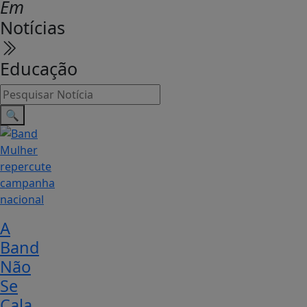
Em
Notícias
Educação
🔍
A
Band
Não
Se
Cala