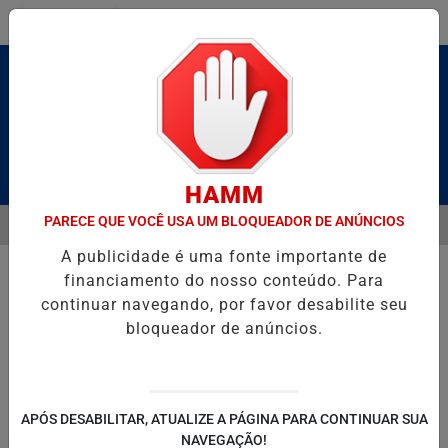
Entrar
Pesquisar Notícia
HAMM
PARECE QUE VOCÊ USA UM BLOQUEADOR DE ANÚNCIOS
MENU
BRUTO” HOMENAGEIA UZIEL BUENO NO TERRAÇO MINEIRO
NA RES
A publicidade é uma fonte importante de
EM ALTA
financiamento do nosso conteúdo. Para
continuar navegando, por favor desabilite seu
bloqueador de anúncios.
POLITICA
ENTRETENIMENTO
SALVADOR AQUI!
SÃ
APÓS DESABILITAR, ATUALIZE A PÁGINA PARA CONTINUAR SUA
NAVEGAÇÃO!