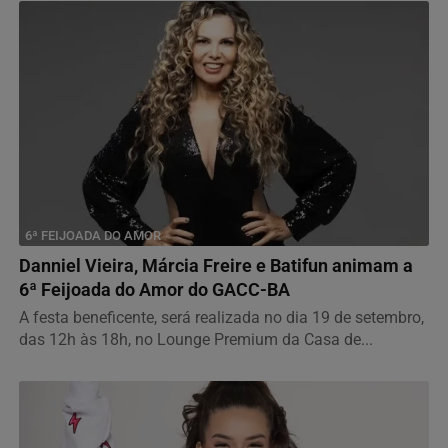
6ª FEIJOADA DO AMOR
Danniel Vieira, Márcia Freire e Batifun animam a
6ª Feijoada do Amor do GACC-BA
A festa beneficente, será realizada no dia 19 de setembro,
das 12h às 18h, no Lounge Premium da Casa de...