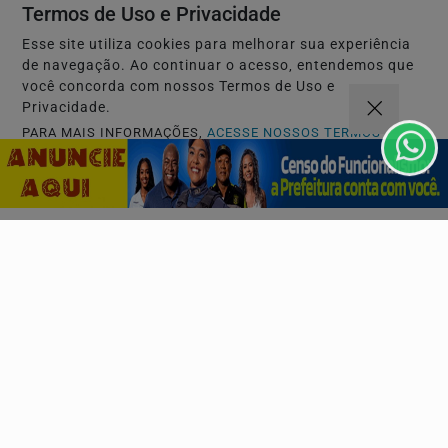
Artista sobe ao palco às 20h, na Praça Irmã Dulce, no
Termos de Uso e Privacidade
Largo de Roma, ao lado de artistas como Buja...
Esse site utiliza cookies para melhorar sua experiência
de navegação. Ao continuar o acesso, entendemos que
você concorda com nossos Termos de Uso e
Descubra Mais
Privacidade.
PARA MAIS INFORMAÇÕES,
ACESSE NOSSOS TERMOS
CLICANDO AQUI
PROSSEGUIR
Não possui uma conta?
Você pode ler matérias exclusivas, anunciar
classificados e muito mais!
CRIAR MINHA CONTA