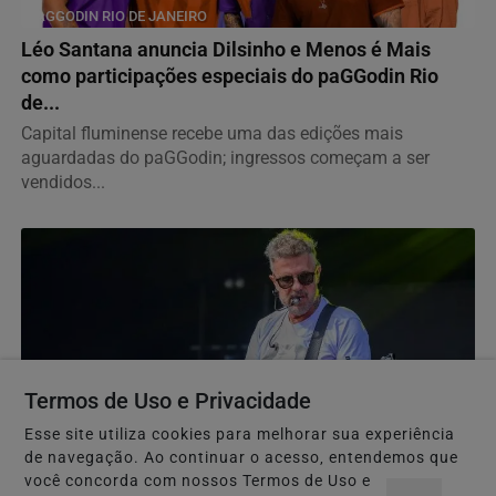
PAGGODIN RIO DE JANEIRO
Léo Santana anuncia Dilsinho e Menos é Mais
como participações especiais do paGGodin Rio
de...
Capital fluminense recebe uma das edições mais
aguardadas do paGGodin; ingressos começam a ser
vendidos...
Termos de Uso e Privacidade
Esse site utiliza cookies para melhorar sua experiência
de navegação. Ao continuar o acesso, entendemos que
você concorda com nossos Termos de Uso e
MÚSICA