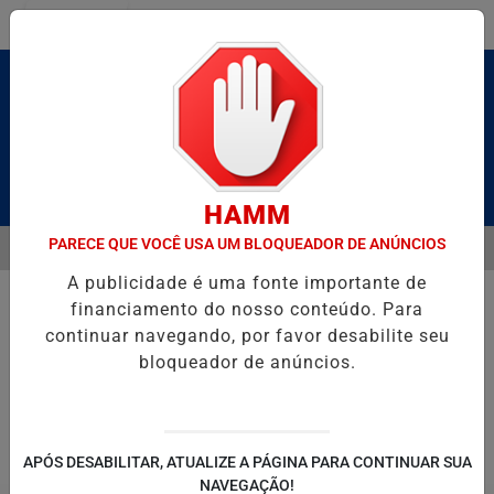
Entrar
Pesquisar Notícia
HAMM
PARECE QUE VOCÊ USA UM BLOQUEADOR DE ANÚNCIOS
MENU
 BRUTO” HOMENAGEIA UZIEL BUENO NO TERRAÇO MINEIRO
SALVAD
A publicidade é uma fonte importante de
EM ALTA
financiamento do nosso conteúdo. Para
continuar navegando, por favor desabilite seu
bloqueador de anúncios.
POLITICA
ENTRETENIMENTO
SALVADOR AQUI!
SÃ
APÓS DESABILITAR, ATUALIZE A PÁGINA PARA CONTINUAR SUA
NAVEGAÇÃO!