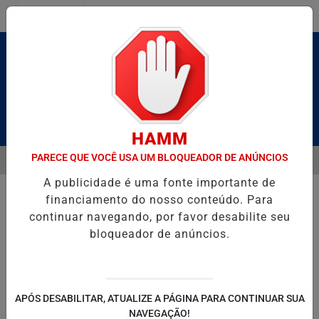
Entrar
Pesquisar Notícia
HAMM
PARECE QUE VOCÊ USA UM BLOQUEADOR DE ANÚNCIOS
MENU
BRUTO” HOMENAGEIA UZIEL BUENO NO TERRAÇO MINEIRO
D' GUS
A publicidade é uma fonte importante de
EM ALTA
financiamento do nosso conteúdo. Para
continuar navegando, por favor desabilite seu
bloqueador de anúncios.
POLITICA
ENTRETENIMENTO
SALVADOR AQUI!
SÃ
APÓS DESABILITAR, ATUALIZE A PÁGINA PARA CONTINUAR SUA
NAVEGAÇÃO!