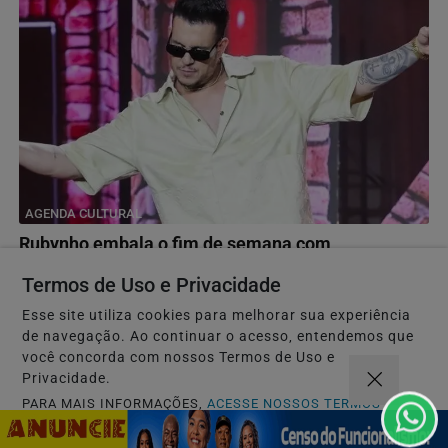
AGENDA CULTURAL
Rubynho embala o fim de semana com
apresentações em Salvador e Lauro de Freitas
Termos de Uso e Privacidade
Encontro promete animar o público a partir das 19h,
Esse site utiliza cookies para melhorar sua experiência
reunindo muito samba, pagode e grandes sucessos do...
de navegação. Ao continuar o acesso, entendemos que
você concorda com nossos Termos de Uso e
Privacidade.
Descubra Mais
PARA MAIS INFORMAÇÕES,
ACESSE NOSSOS TERMOS
CLICANDO AQUI