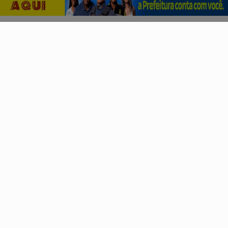
PROSSEGUIR
Não possui uma conta?
Você pode ler matérias exclusivas, anunciar
classificados e muito mais!
CRIAR MINHA CONTA
Navegue
Início
Politica