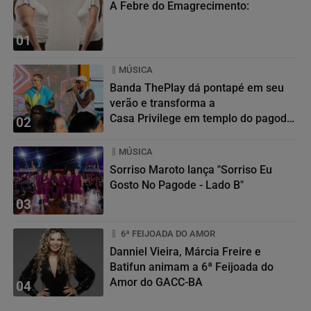
A Febre do Emagrecimento:
01
MÚSICA
Banda ThePlay dá pontapé em seu
verão e transforma a
Casa Privilege em templo do pagode
02
baiano
MÚSICA
Sorriso Maroto lança "Sorriso Eu
Gosto No Pagode - Lado B"
03
6ª FEIJOADA DO AMOR
Danniel Vieira, Márcia Freire e
Batifun animam a 6ª Feijoada do
Amor do GACC-BA
04