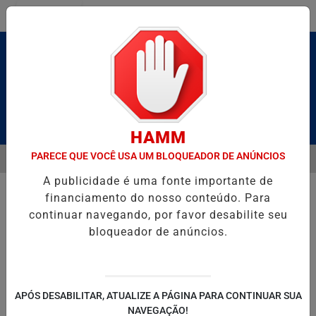
Entrar
Pesquisar Notícia
HAMM
PARECE QUE VOCÊ USA UM BLOQUEADOR DE ANÚNCIOS
MENU
BRUTO” HOMENAGEIA UZIEL BUENO NO TERRAÇO MINEIRO
SALVAD
A publicidade é uma fonte importante de
EM ALTA
financiamento do nosso conteúdo. Para
continuar navegando, por favor desabilite seu
bloqueador de anúncios.
POLITICA
ENTRETENIMENTO
SALVADOR AQUI!
SÃ
APÓS DESABILITAR, ATUALIZE A PÁGINA PARA CONTINUAR SUA
NAVEGAÇÃO!