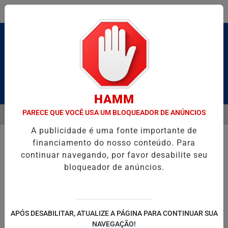
Entrar
Pesquisar Notícia
HAMM
PARECE QUE VOCÊ USA UM BLOQUEADOR DE ANÚNCIOS
MENU
 BRUTO” HOMENAGEIA UZIEL BUENO NO TERRAÇO MINEIRO
SALVAD
A publicidade é uma fonte importante de
EM ALTA
financiamento do nosso conteúdo. Para
continuar navegando, por favor desabilite seu
bloqueador de anúncios.
POLITICA
ENTRETENIMENTO
SALVADOR AQUI!
SÃ
APÓS DESABILITAR, ATUALIZE A PÁGINA PARA CONTINUAR SUA
NAVEGAÇÃO!