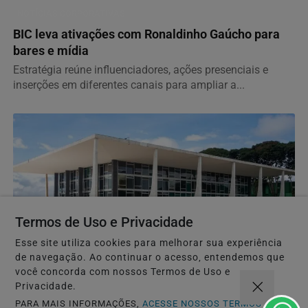
NOTÍCIAS CORPORATIVAS
BIC leva ativações com Ronaldinho Gaúcho para
bares e mídia
Estratégia reúne influenciadores, ações presenciais e
inserções em diferentes canais para ampliar a...
Termos de Uso e Privacidade
Esse site utiliza cookies para melhorar sua experiência
de navegação. Ao continuar o acesso, entendemos que
você concorda com nossos Termos de Uso e
JUSTIÇA
Privacidade.
STF suspende julgamento de lei que proíbe jogos
PARA MAIS INFORMAÇÕES,
ACESSE NOSSOS TERMOS