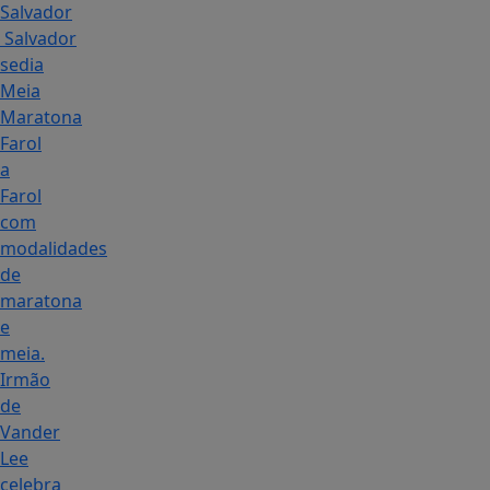
Salvador
Salvador
sedia
Meia
Maratona
Farol
a
Farol
com
modalidades
de
maratona
e
meia.
Irmão
de
Vander
Lee
celebra