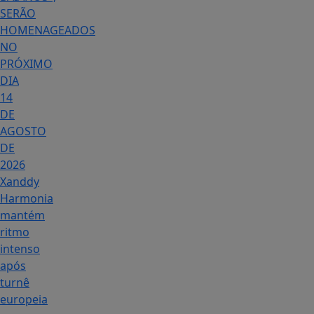
SERÃO
HOMENAGEADOS
NO
PRÓXIMO
DIA
14
DE
AGOSTO
DE
2026
Xanddy
Harmonia
mantém
ritmo
intenso
após
turnê
europeia