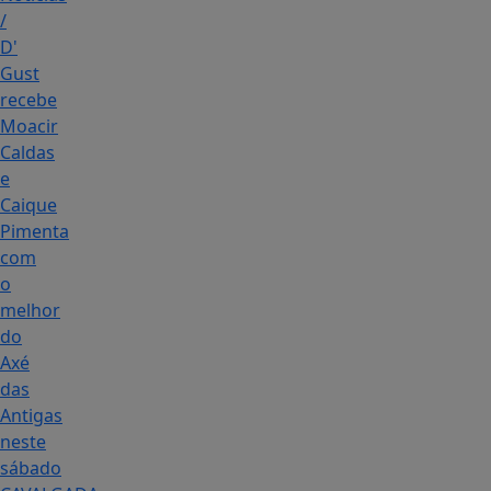
/
D'
Gust
recebe
Moacir
Caldas
e
Caique
Pimenta
com
o
melhor
do
Axé
das
Antigas
neste
sábado