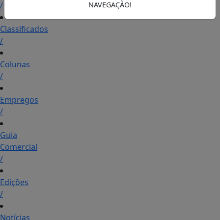
/
NAVEGAÇÃO!
Classificados
/
Colunas
/
Empregos
/
Guia
Comercial
/
Edições
/
Notícias