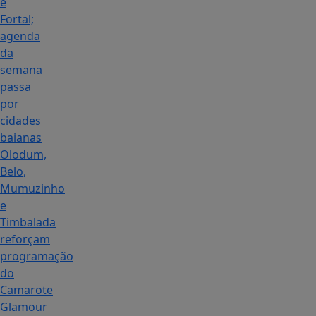
e
Fortal;
agenda
da
semana
passa
por
cidades
baianas
Olodum,
Belo,
Mumuzinho
e
Timbalada
reforçam
programação
do
Camarote
Glamour