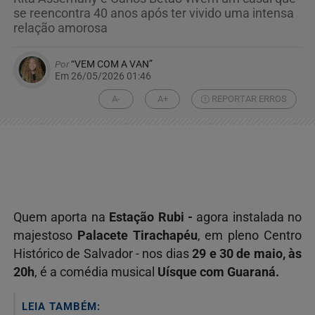
se reencontra 40 anos após ter vivido uma intensa
relação amorosa
Por
“VEM COM A VAN”
Em 26/05/2026 01:46
A-
A+
REPORTAR ERROS
Quem aporta na
Estação Rubi -
agora instalada no
majestoso
Palacete Tirachapéu
, em pleno Centro
Histórico de Salvador - nos dias
29 e 30 de maio, às
20h
, é a comédia musical
Uísque com Guaraná.
LEIA TAMBÉM: