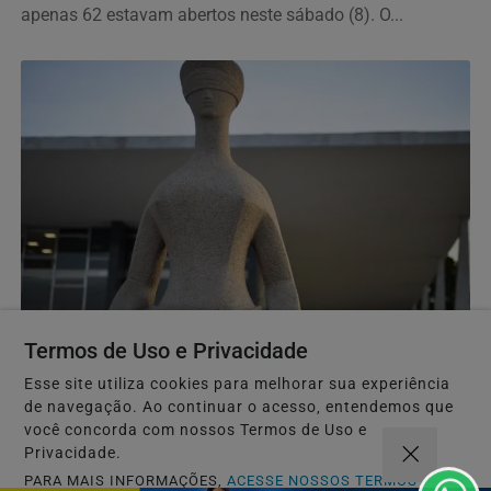
apenas 62 estavam abertos neste sábado (8). O...
JUSTIÇA
Termos de Uso e Privacidade
Moraes nega pedido para que Bolsonaro receba
filhos no Dia dos Pais
Esse site utiliza cookies para melhorar sua experiência
Proibição das visitas ocorreu após o senador Flávio
de navegação. Ao continuar o acesso, entendemos que
Bolsonaro (PL-RJ), candidato à Presidência nas...
você concorda com nossos Termos de Uso e
Privacidade.
PARA MAIS INFORMAÇÕES,
ACESSE NOSSOS TERMOS