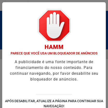
Entrar
Pesquisar Notícia
HAMM
PARECE QUE VOCÊ USA UM BLOQUEADOR DE ANÚNCIOS
MENU
ALDAS E CAIQUE PIMENTA COM O MELHOR DO AXÉ DAS ANTIGAS NES
A publicidade é uma fonte importante de
EM ALTA
financiamento do nosso conteúdo. Para
continuar navegando, por favor desabilite seu
bloqueador de anúncios.
POLITICA
ENTRETENIMENTO
SALVADOR AQUI!
SÃ
APÓS DESABILITAR, ATUALIZE A PÁGINA PARA CONTINUAR SUA
NAVEGAÇÃO!