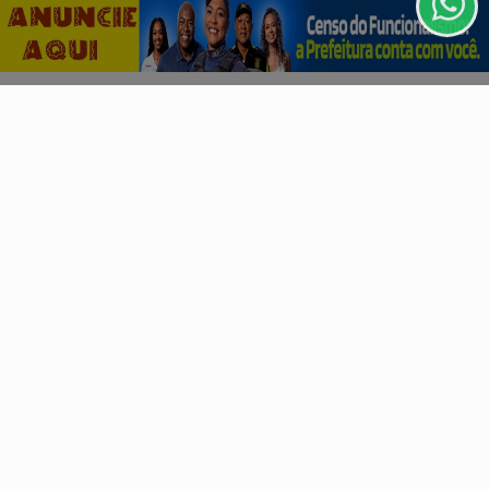
CLICANDO AQUI
Descubra Mais
PROSSEGUIR
Não possui uma conta?
Você pode ler matérias exclusivas, anunciar
classificados e muito mais!
CRIAR MINHA CONTA