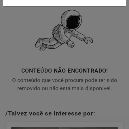
CONTEÚDO NÃO ENCONTRADO!
O conteúdo que você procura pode ter sido
removido ou não está mais disponível.
/Talvez você se interesse por: