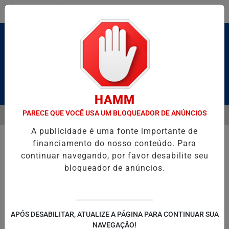
Entrar
Pesquisar Notícia
HAMM
PARECE QUE VOCÊ USA UM BLOQUEADOR DE ANÚNCIOS
MENU
 CALDAS E CAIQUE PIMENTA COM O MELHOR DO AXÉ DAS ANTIGAS N
A publicidade é uma fonte importante de
EM ALTA
financiamento do nosso conteúdo. Para
continuar navegando, por favor desabilite seu
bloqueador de anúncios.
POLITICA
ENTRETENIMENTO
SALVADOR AQUI!
SÃ
APÓS DESABILITAR, ATUALIZE A PÁGINA PARA CONTINUAR SUA
NAVEGAÇÃO!