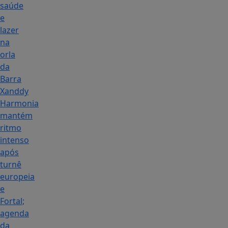
saúde
e
lazer
na
orla
da
Barra
Xanddy
Harmonia
mantém
ritmo
intenso
após
turnê
europeia
e
Fortal;
agenda
da