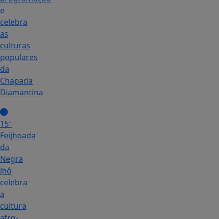
e
celebra
as
culturas
populares
da
Chapada
Diamantina
15ª
Feijhoada
da
Negra
Jhô
celebra
a
cultura
afro-