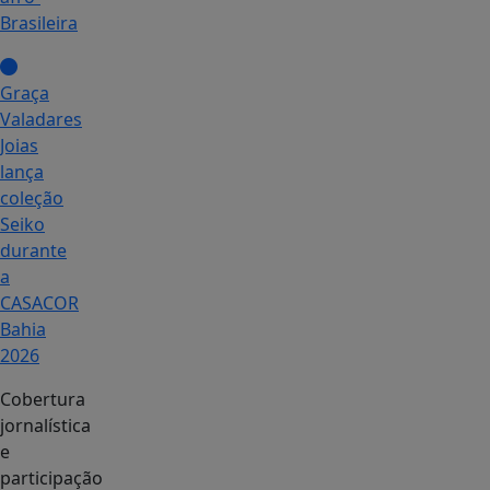
Brasileira
Graça
Valadares
Joias
lança
coleção
Seiko
durante
a
CASACOR
Bahia
2026
Cobertura
jornalística
e
participação