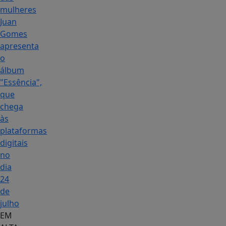
mulheres
Juan
Gomes
apresenta
o
álbum
"Essência",
que
chega
às
plataformas
digitais
no
dia
24
de
julho
EM