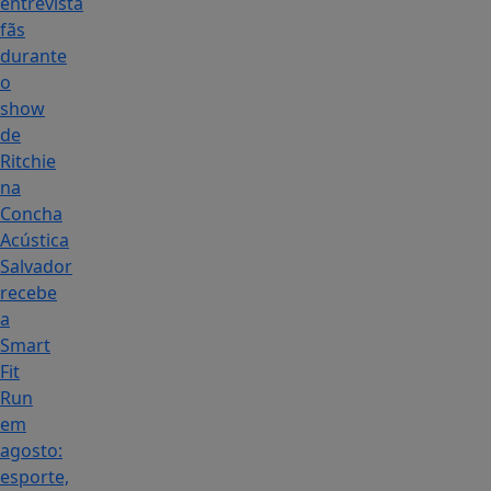
entrevista
fãs
durante
o
show
de
Ritchie
na
Concha
Acústica
Salvador
recebe
a
Smart
Fit
Run
em
agosto:
esporte,