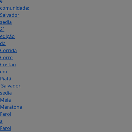
e
comunidade:
Salvador
sedia
2ª
edição
da
Corrida
Corre
Cristão
em
Piatã.
Salvador
sedia
Meia
Maratona
Farol
a
Farol