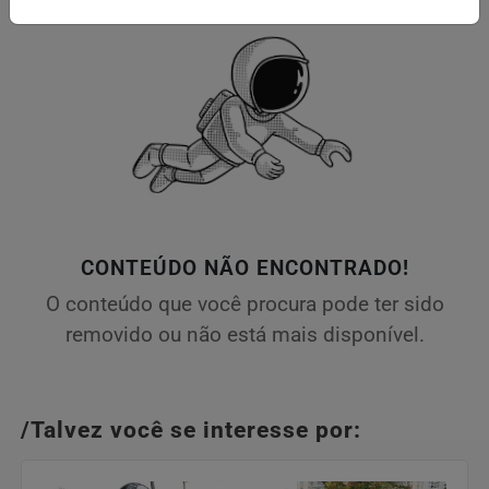
CONTEÚDO NÃO ENCONTRADO!
O conteúdo que você procura pode ter sido
removido ou não está mais disponível.
/Talvez você se interesse por: