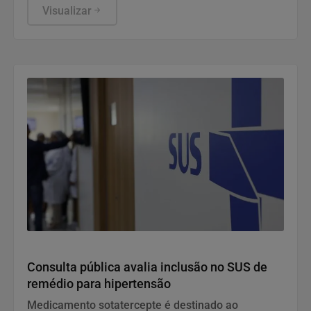
saúde e o país realizou sua primeira telecirurgia
Visualizar
robótica intermunicipal. Os dois avanços redefinem
o acesso ao tratamento urológico de alta
complexidade e apontam para um novo ciclo na
saúde masculina.
Saúde e Bem-Estar
Consulta pública avalia inclusão no SUS de
remédio para hipertensão
Medicamento sotatercepte é destinado ao