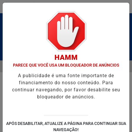
Entrar
Pesquisar Notícia
HAMM
PARECE QUE VOCÊ USA UM BLOQUEADOR DE ANÚNCIOS
MENU
 CALDAS E CAIQUE PIMENTA COM O MELHOR DO AXÉ DAS ANTIGAS N
A publicidade é uma fonte importante de
EM ALTA
financiamento do nosso conteúdo. Para
continuar navegando, por favor desabilite seu
bloqueador de anúncios.
POLITICA
ENTRETENIMENTO
SALVADOR AQUI!
SÃ
APÓS DESABILITAR, ATUALIZE A PÁGINA PARA CONTINUAR SUA
NAVEGAÇÃO!