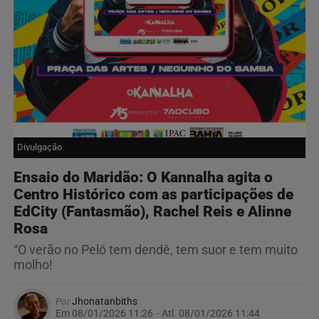
Divulgação
Ensaio do Maridão: O Kannalha agita o
Centro Histórico com as participações de
EdCity (Fantasmão), Rachel Reis e Alinne
Rosa
“O verão no Pelô tem dendê, tem suor e tem muito
molho!
Por
Jhonatanbiths
Em 08/01/2026 11:26
- Atl.
08/01/2026 11:44