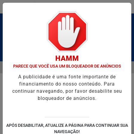
Entrar
Pesquisar Notícia
HAMM
PARECE QUE VOCÊ USA UM BLOQUEADOR DE ANÚNCIOS
MENU
BRUTO” HOMENAGEIA UZIEL BUENO NO TERRAÇO MINEIRO
NA RES
A publicidade é uma fonte importante de
EM ALTA
financiamento do nosso conteúdo. Para
continuar navegando, por favor desabilite seu
bloqueador de anúncios.
POLITICA
ENTRETENIMENTO
SALVADOR AQUI!
SÃ
APÓS DESABILITAR, ATUALIZE A PÁGINA PARA CONTINUAR SUA
NAVEGAÇÃO!