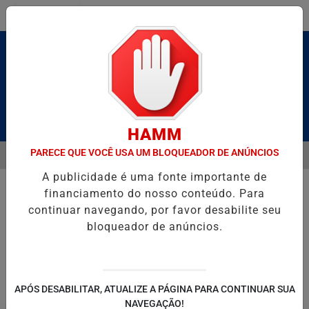
Entrar
Pesquisar Notícia
HAMM
PARECE QUE VOCÊ USA UM BLOQUEADOR DE ANÚNCIOS
MENU
BRUTO” HOMENAGEIA UZIEL BUENO NO TERRAÇO MINEIRO
D' GUS
A publicidade é uma fonte importante de
EM ALTA
financiamento do nosso conteúdo. Para
continuar navegando, por favor desabilite seu
bloqueador de anúncios.
POLITICA
ENTRETENIMENTO
SALVADOR AQUI!
SÃ
APÓS DESABILITAR, ATUALIZE A PÁGINA PARA CONTINUAR SUA
NAVEGAÇÃO!