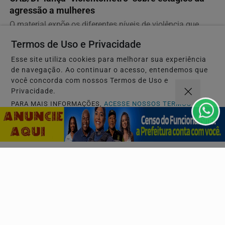
agressão a mulheres
O material expõe os diferentes níveis de violência que
uma mulher pode enfrentar, organizado em três...
Termos de Uso e Privacidade
Esse site utiliza cookies para melhorar sua experiência
de navegação. Ao continuar o acesso, entendemos que
você concorda com nossos Termos de Uso e
Privacidade.
PARA MAIS INFORMAÇÕES,
ACESSE NOSSOS TERMOS
CLICANDO AQUI
PROSSEGUIR
JUSTIÇA
STM determina perda de patente de militar
acusado de transmitir HIV
Segundo-tenente reformado ocultou de ex-companheiras