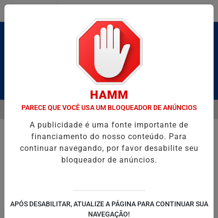
Entrar
Pesquisar Notícia
HAMM
PARECE QUE VOCÊ USA UM BLOQUEADOR DE ANÚNCIOS
MENU
MENTA COM O MELHOR DO AXÉ DAS ANTIGAS NESTE SÁBADO
CAVAL
A publicidade é uma fonte importante de
EM ALTA
financiamento do nosso conteúdo. Para
continuar navegando, por favor desabilite seu
bloqueador de anúncios.
POLITICA
ENTRETENIMENTO
SALVADOR AQUI!
SÃ
APÓS DESABILITAR, ATUALIZE A PÁGINA PARA CONTINUAR SUA
NAVEGAÇÃO!