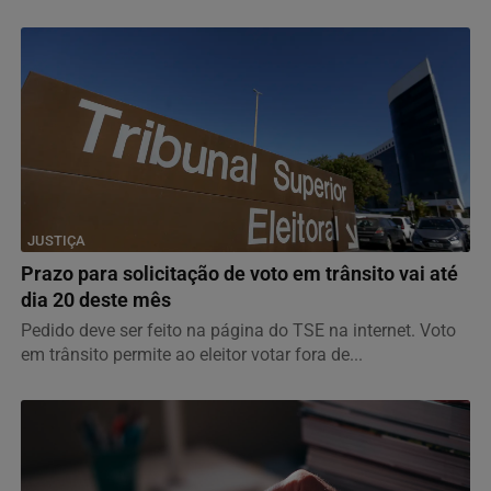
JUSTIÇA
Prazo para solicitação de voto em trânsito vai até
dia 20 deste mês
Pedido deve ser feito na página do TSE na internet. Voto
em trânsito permite ao eleitor votar fora de...