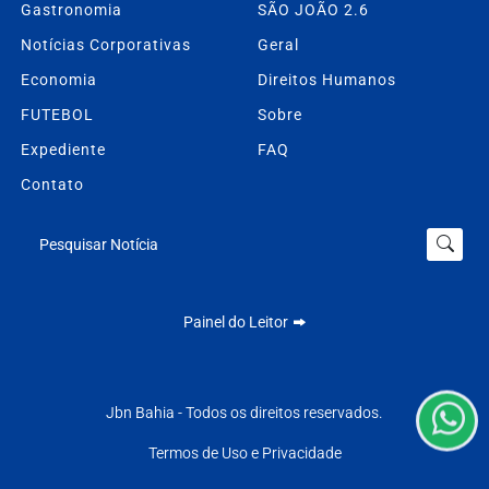
Gastronomia
SÃO JOÃO 2.6
Notícias Corporativas
Geral
Economia
Direitos Humanos
FUTEBOL
Sobre
Expediente
FAQ
Contato
Pesquisar Notícia
Termos de Uso e Privacidade
Esse site utiliza cookies para melhorar sua experiência
Painel do Leitor
de navegação. Ao continuar o acesso, entendemos que
você concorda com nossos Termos de Uso e
Privacidade.
PARA MAIS INFORMAÇÕES,
ACESSE NOSSOS TERMOS
Jbn Bahia - Todos os direitos reservados.
CLICANDO AQUI
Termos de Uso e Privacidade
PROSSEGUIR