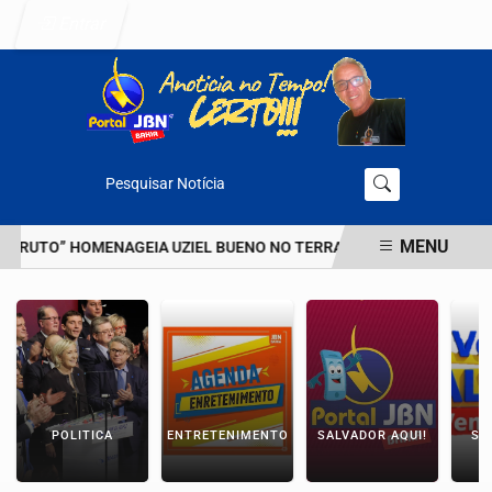
Entrar
Pesquisar Notícia
MENU
 BRUTO” HOMENAGEIA UZIEL BUENO NO TERRAÇO MINEIRO
D' GU
EM ALTA
POLITICA
ENTRETENIMENTO
SALVADOR AQUI!
SÃ