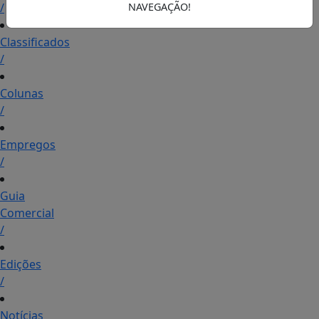
/
NAVEGAÇÃO!
Classificados
/
Colunas
/
Empregos
/
Guia
Comercial
/
Edições
/
Notícias