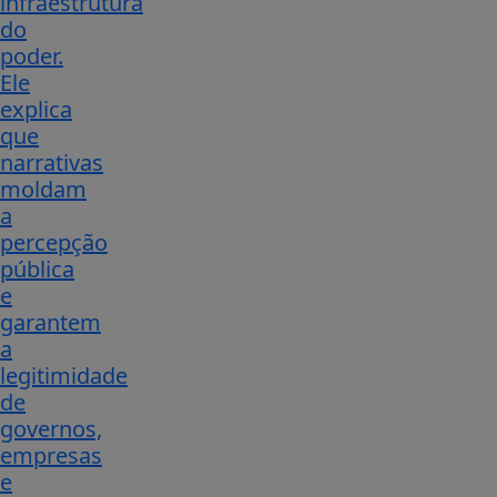
infraestrutura
do
poder.
Ele
explica
que
narrativas
moldam
a
percepção
pública
e
garantem
a
legitimidade
de
governos,
empresas
e