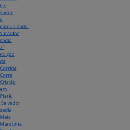
Fé,
saúde
e
comunidade:
Salvador
sedia
2ª
edição
da
Corrida
Corre
Cristão
em
Piatã.
Salvador
sedia
Meia
Maratona