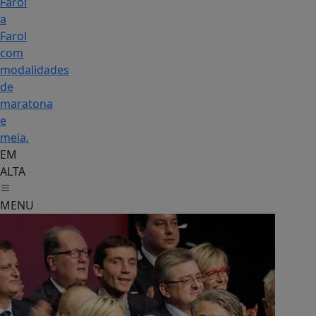
Farol
a
Farol
com
modalidades
de
maratona
e
meia.
EM
ALTA
MENU