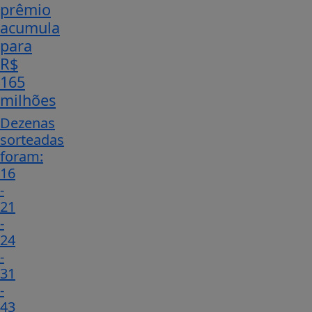
prêmio
acumula
para
R$
165
milhões
Dezenas
sorteadas
foram:
16
-
21
-
24
-
31
-
43