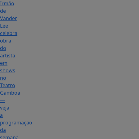
Irmão
de
Vander
Lee
celebra
obra
do
artista
em
shows
no
Teatro
Gamboa
—
veja
a
programação
da
semana