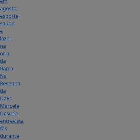
em
agosto:
esporte,
saúde
e
lazer
na
orla
da
Barra
Na
Resenha
da
DZR:
Marcele
Desirée
entrevista
fãs
durante