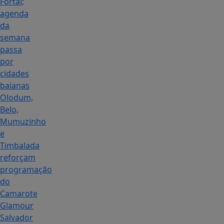
Fortal;
agenda
da
semana
passa
por
cidades
baianas
Olodum,
Belo,
Mumuzinho
e
Timbalada
reforçam
programação
do
Camarote
Glamour
Salvador