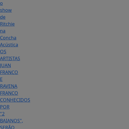
o
show
de
Ritchie
na
Concha
Acústica
OS
ARTISTAS
JUAN
FRANCO
E
RAVENA
FRANCO
CONHECIDOS
POR
"2
BAIANOS",
SERÃO