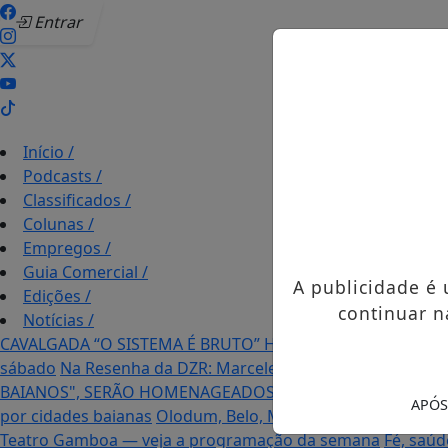
Entrar
Início
/
Podcasts
/
Classificados
/
Colunas
/
Empregos
/
Guia Comercial
/
A publicidade é
Edições
/
continuar n
Notícias
/
CAVALGADA “O SISTEMA É BRUTO” HOMENAGEIA UZIEL B
sábado
Na Resenha da DZR: Marcele Desirée entrevista fãs
BAIANOS", SERÃO HOMENAGEADOS NO PRÓXIMO DIA 14 D
APÓS
por cidades baianas
Olodum, Belo, Mumuzinho e Timbalad
Teatro Gamboa — veja a programação da semana
Fé, saúd