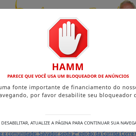
HAMM
PARECE QUE VOCÊ USA UM BLOQUEADOR DE ANÚNCIOS
 uma fonte importante de financiamento do noss
avegando, por favor desabilite seu bloqueador 
UENO NO TERRAÇO MINEIRO
D' Gust recebe Moacir Caldas 
 durante o show de Ritchie na Concha Acústica
OS ARTISTA
E AGOSTO DE 2026
Xanddy Harmonia mantém ritmo intenso
 DESABILITAR, ATUALIZE A PÁGINA PARA CONTINUAR SUA NAVEG
a reforçam programação do Camarote Glamour Salvador
I
e e comunidade: Salvador sedia 2ª edição da Corrida Corre 