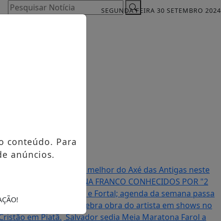
Pesquisar Notícia
SEGUNDA FEIRA 30 SETEMBRO 2024
o conteúdo. Para
de anúncios.
e Caique Pimenta com o melhor do Axé das Antigas neste
S JUAN FRANCO E RAVENA FRANCO CONHECIDOS POR "2
 após turnê europeia e Fortal; agenda da semana passa
AÇÃO!
rmão de Vander Lee celebra obra do artista em shows no
Cristão em Piatã.
Salvador sedia Meia Maratona Farol a