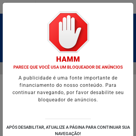
Entrar
Pesquisar Notícia
HAMM
PARECE QUE VOCÊ USA UM BLOQUEADOR DE ANÚNCIOS
MENU
 BRUTO” HOMENAGEIA UZIEL BUENO NO TERRAÇO MINEIRO
NA RE
A publicidade é uma fonte importante de
EM ALTA
financiamento do nosso conteúdo. Para
continuar navegando, por favor desabilite seu
bloqueador de anúncios.
POLITICA
ENTRETENIMENTO
SALVADOR AQUI!
SÃ
APÓS DESABILITAR, ATUALIZE A PÁGINA PARA CONTINUAR SUA
NAVEGAÇÃO!