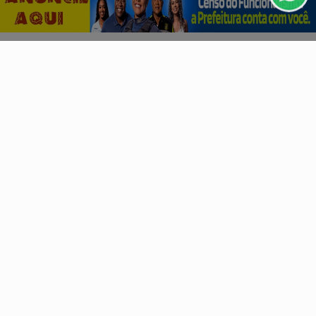
Ecora e BeZero elevam integridade no mercado de
PROSSEGUIR
carbono
Certificadora brasileira de créditos de carbono, lançada
por Bradesco, BNDES e Fundo Ecogreen, terá...
DIREITOS HUMANOS
Lei que aumenta punição a crimes digitais contra
crianças é sancionada
A lei endurece a pena do aliciamento quando houver uso