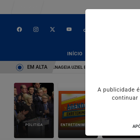
Entrar
/
/
INÍCIO
PODCASTS
CLA
EM ALTA
MA É BRUTO” HOMENAGEIA UZIEL BUENO NO TERRAÇO MINEIRO
D
A publicidade 
continuar
POLITICA
ENTRETENIMENTO
SALVADOR AQUI!
APÓ