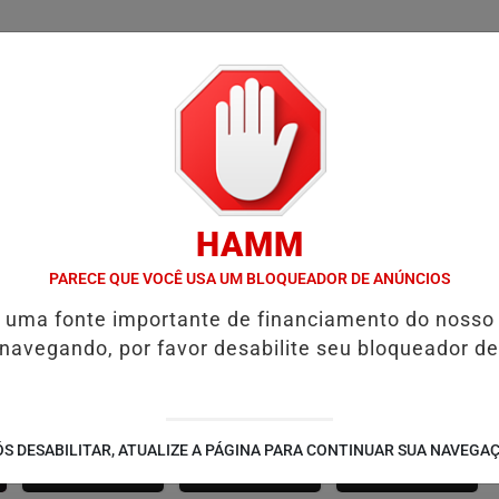
/
/
/
SSIFICADOS
COLUNAS
EMPREGOS
GUIA COMER
HAMM
' GUST RECEBE MOACIR CALDAS E CAIQUE PIMENTA COM O MELHOR 
PARECE QUE VOCÊ USA UM BLOQUEADOR DE ANÚNCIOS
é uma fonte importante de financiamento do nosso
 navegando, por favor desabilite seu bloqueador de
SÃO JOÃO 2.6
NOTÍCIAS
FUTEBOL
S DESABILITAR, ATUALIZE A PÁGINA PARA CONTINUAR SUA NAVEGA
CORPORATIVAS