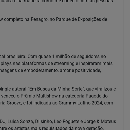
 música e na maneira como me conecto com as pessoas
ow completo na Fenagro, no Parque de Exposições de
al brasileira. Com quase 1 milhão de seguidores no
 plays nas plataformas de streaming e inspiraram mais
ensagens de empoderamento, amor e positividade,
ingle autoral “Em Busca da Minha Sorte”, que viralizou e
, venceu o Prêmio Multishow na categoria Pagode do
loria Groove, e foi indicada ao Grammy Latino 2024, com
DJ, Luísa Sonza, Dilsinho, Leo Foguete e Jorge & Mateus
tre os artistas mais requisitados da nova geração.