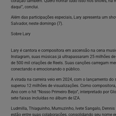
coração também. Quero honrar tudo isso nos shows, na
daqui”, conclui.
Além das participações especiais, Lary apresenta um sh
Salvador, neste domingo (7).
Sobre Lary
Lary é cantora e compositora em ascensão na cena music
Instagram, suas músicas já ultrapassaram 25 milhões de
de 500 mil criações de Reels. Suas canções carregam m
conectando e emocionando o público.
A virada na carreira veio em 2024, com o lançamento do s
superou 12 milhões de visualizações. Como compositora
Ano com o hit “Nosso Primeiro Beijo”, interpretado por G
sete faixas incluídas no álbum de IZA.
Ludmilla, Thiaguinho, Mumuzinho, Ivete Sangalo, Dennis 
estão entre suas colaborações, consolidando seu nome en