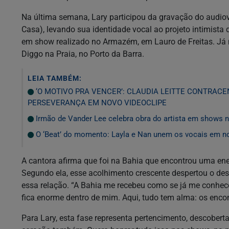
Na última semana, Lary participou da gravação do audiov
Casa), levando sua identidade vocal ao projeto intimista 
em show realizado no Armazém, em Lauro de Freitas. Já n
Diggo na Praia, no Porto da Barra.
LEIA TAMBÉM:
‘O MOTIVO PRA VENCER’: CLAUDIA LEITTE CONTRAC
PERSEVERANÇA EM NOVO VIDEOCLIPE
Irmão de Vander Lee celebra obra do artista em shows
O ‘Beat’ do momento: Layla e Nan unem os vocais em n
A cantora afirma que foi na Bahia que encontrou uma energ
Segundo ela, esse acolhimento crescente despertou o de
essa relação. “A Bahia me recebeu como se já me conhe
fica enorme dentro de mim. Aqui, tudo tem alma: os encont
Para Lary, esta fase representa pertencimento, descoberta