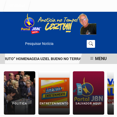
Entrar
Pesquisar Notícia
MENU
 BRUTO” HOMENAGEIA UZIEL BUENO NO TERRAÇO MINEIRO
D' GU
EM ALTA
POLITICA
ENTRETENIMENTO
SALVADOR AQUI!
SÃ