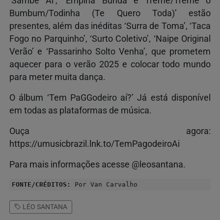
‘Sambe Aí’, ‘Empina Bunda e Treme/Treme o
Bumbum/Todinha (Te Quero Toda)’ estão
presentes, além das inéditas ‘Surra de Toma’, ‘Taca
Fogo no Parquinho’, ‘Surto Coletivo’, ‘Naipe Original
Verão’ e ‘Passarinho Solto Venha’, que prometem
aquecer para o verão 2025 e colocar todo mundo
para meter muita dança.
O álbum ‘Tem PaGGodeiro aí?’ Já está disponível
em todas as plataformas de música.
Ouça agora:
https://umusicbrazil.lnk.to/TemPagodeiroAi
Para mais informações acesse @leosantana.
FONTE/CRÉDITOS:
Por Van Carvalho
LÉO SANTANA