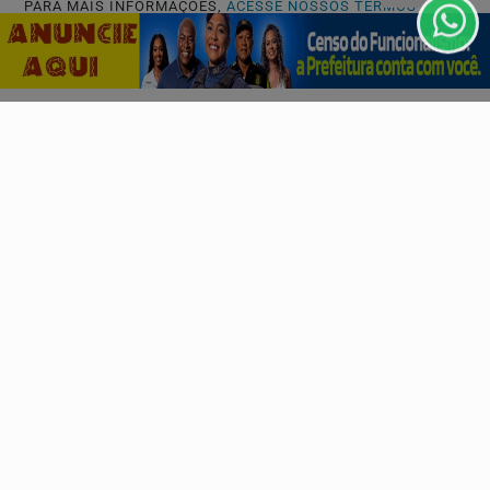
PARA MAIS INFORMAÇÕES,
ACESSE NOSSOS TERMOS
CLICANDO AQUI
PROSSEGUIR
Descubra Mais
Não possui uma conta?
Você pode ler matérias exclusivas, anunciar
classificados e muito mais!
CRIAR MINHA CONTA