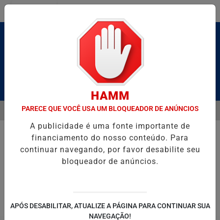
Entrar
Pesquisar Notícia
HAMM
PARECE QUE VOCÊ USA UM BLOQUEADOR DE ANÚNCIOS
MENU
ALDAS E CAIQUE PIMENTA COM O MELHOR DO AXÉ DAS ANTIGAS NES
A publicidade é uma fonte importante de
EM ALTA
financiamento do nosso conteúdo. Para
continuar navegando, por favor desabilite seu
bloqueador de anúncios.
POLITICA
ENTRETENIMENTO
SALVADOR AQUI!
SÃ
APÓS DESABILITAR, ATUALIZE A PÁGINA PARA CONTINUAR SUA
NAVEGAÇÃO!