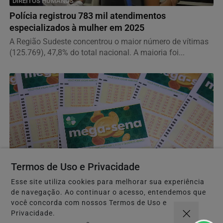
DIREITOS HUMANOS
Polícia registrou 783 mil atendimentos
especializados à mulher em 2025
A Região Sudeste concentrou o maior número de vítimas
(125.769), 47,8% do total nacional. A maioria foi...
Termos de Uso e Privacidade
GERAL
Esse site utiliza cookies para melhorar sua experiência
Mega-Sena sorteia prêmio acumulado de R$ 165
de navegação. Ao continuar o acesso, entendemos que
milhões neste domingo
você concorda com nossos Termos de Uso e
Jogos podem ser feitos até as 22h deste sábado. A
Privacidade.
aposta simples, com seis dezenas, custa R$ 6. A aposta...