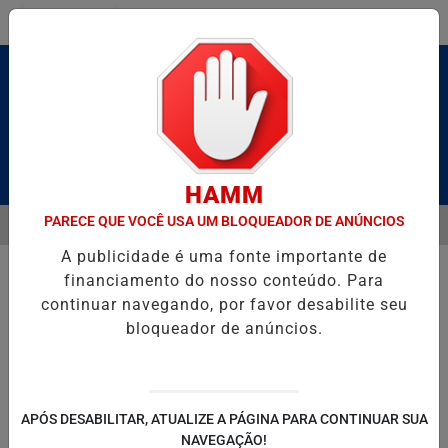
Entrar
Pesquisar Notícia
HAMM
PARECE QUE VOCÊ USA UM BLOQUEADOR DE ANÚNCIOS
MENU
LDAS E CAIQUE PIMENTA COM O MELHOR DO AXÉ DAS ANTIGAS NES
A publicidade é uma fonte importante de
EM ALTA
financiamento do nosso conteúdo. Para
continuar navegando, por favor desabilite seu
bloqueador de anúncios.
POLITICA
ENTRETENIMENTO
SALVADOR AQUI!
SÃ
APÓS DESABILITAR, ATUALIZE A PÁGINA PARA CONTINUAR SUA
NAVEGAÇÃO!