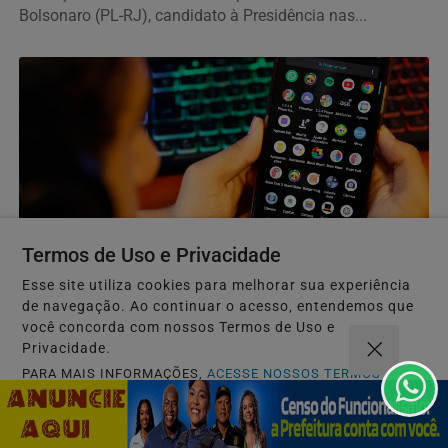
Bolsonaro (PL-RJ), candidato à Presidência nas...
Termos de Uso e Privacidade
DIREITOS HUMANOS
Agência Nacional de Proteção de Dados investiga
Esse site utiliza cookies para melhorar sua experiência
plataforma Discord
de navegação. Ao continuar o acesso, entendemos que
você concorda com nossos Termos de Uso e
Discord terá cinco dias para apresentar informações
Privacidade.
sobre mecanismos existentes para prevenir e combater...
PARA MAIS INFORMAÇÕES,
ACESSE NOSSOS TERMOS
CLICANDO AQUI
PROSSEGUIR