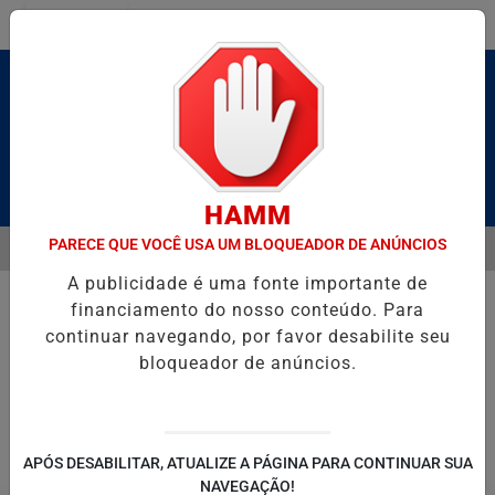
Entrar
Pesquisar Notícia
HAMM
PARECE QUE VOCÊ USA UM BLOQUEADOR DE ANÚNCIOS
MENU
 BRUTO” HOMENAGEIA UZIEL BUENO NO TERRAÇO MINEIRO
SALVA
A publicidade é uma fonte importante de
EM ALTA
financiamento do nosso conteúdo. Para
continuar navegando, por favor desabilite seu
bloqueador de anúncios.
POLITICA
ENTRETENIMENTO
SALVADOR AQUI!
SÃ
APÓS DESABILITAR, ATUALIZE A PÁGINA PARA CONTINUAR SUA
NAVEGAÇÃO!