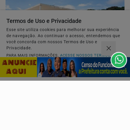
Termos de Uso e Privacidade
Esse site utiliza cookies para melhorar sua experiência
de navegação. Ao continuar o acesso, entendemos que
você concorda com nossos Termos de Uso e
Privacidade.
PARA MAIS INFORMAÇÕES,
ACESSE NOSSOS TERMOS
CLICANDO AQUI
PROSSEGUIR
JUSTIÇA
STF suspende julgamento de lei que proíbe jogos
de azar
Pedido de vista do ministro Flávio Dino interrompeu a
análise. Data para retomada do julgamento não foi...