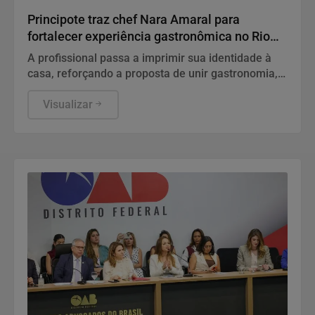
Principote traz chef Nara Amaral para
fortalecer experiência gastronômica no Rio
Vermelho
A profissional passa a imprimir sua identidade à
casa, reforçando a proposta de unir gastronomia,
hospitalidade e experiências à beira-mar.
Visualizar