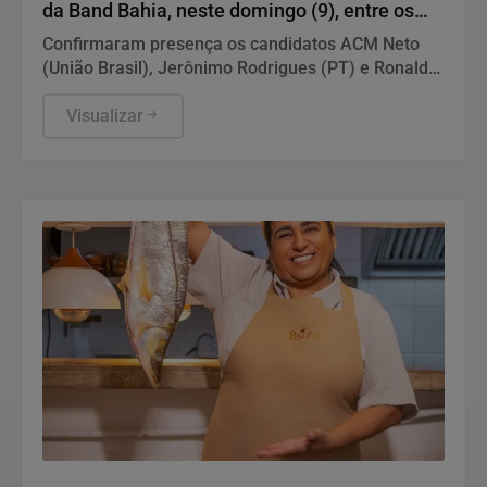
da Band Bahia, neste domingo (9), entre os
candidatos ao Governo do Estado
Confirmaram presença os candidatos ACM Neto
(União Brasil), Jerônimo Rodrigues (PT) e Ronaldo
Mansur (PSOL). Foram convidados os candidatos
ou coligações cujos partidos possuem, no mínimo,
Visualizar
cinco parlamentares no Congresso Nacional
Gastronomia