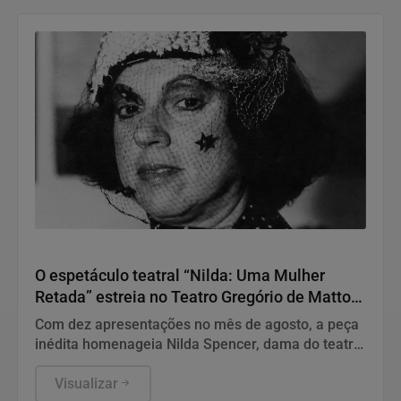
Teatro
O espetáculo teatral “Nilda: Uma Mulher
Retada” estreia no Teatro Gregório de Mattos,
em Salvador
Com dez apresentações no mês de agosto, a peça
inédita homenageia Nilda Spencer, dama do teatro
baiano
Visualizar