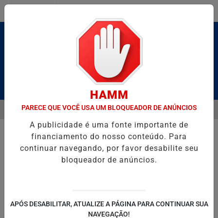
Entrar
Pesquisar Notícia
HAMM
PARECE QUE VOCÊ USA UM BLOQUEADOR DE ANÚNCIOS
MENU
É BRUTO” HOMENAGEIA UZIEL BUENO NO TERRAÇO MINEIRO
D' GU
A publicidade é uma fonte importante de
EM ALTA
financiamento do nosso conteúdo. Para
continuar navegando, por favor desabilite seu
bloqueador de anúncios.
POLITICA
ENTRETENIMENTO
SALVADOR AQUI!
SÃ
APÓS DESABILITAR, ATUALIZE A PÁGINA PARA CONTINUAR SUA
NAVEGAÇÃO!