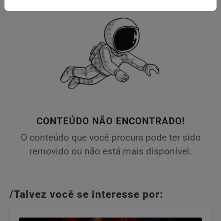
CONTEÚDO NÃO ENCONTRADO!
O conteúdo que você procura pode ter sido
removido ou não está mais disponível.
/Talvez você se interesse por: