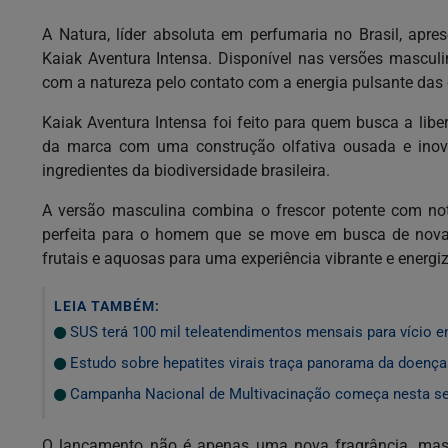
A Natura, líder absoluta em perfumaria no Brasil, apre
Kaiak Aventura Intensa. Disponível nas versões mascul
com a natureza pelo contato com a energia pulsante das 
Kaiak Aventura Intensa foi feito para quem busca a libe
da marca com uma construção olfativa ousada e inova
ingredientes da biodiversidade brasileira.
A versão masculina combina o frescor potente com no
perfeita para o homem que se move em busca de novas 
frutais e aquosas para uma experiência vibrante e energiz
LEIA TAMBÉM:
SUS terá 100 mil teleatendimentos mensais para vício e
Estudo sobre hepatites virais traça panorama da doenç
Campanha Nacional de Multivacinação começa nesta s
O lançamento não é apenas uma nova fragrância, ma