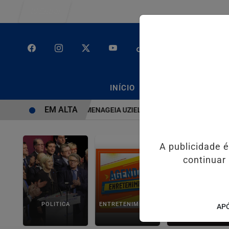
Entrar
/
/
INÍCIO
PODCASTS
CLA
EM ALTA
SISTEMA É BRUTO” HOMENAGEIA UZIEL BUENO NO TERRAÇO MINEIRO
A publicidade 
continuar
POLITICA
ENTRETENIMENTO
SALVADOR AQUI!
APÓ