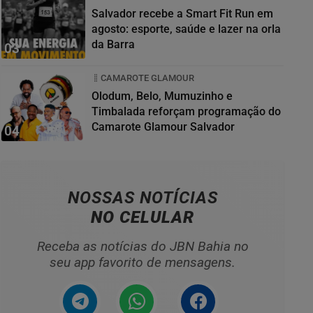
Salvador recebe a Smart Fit Run em
agosto: esporte, saúde e lazer na orla
da Barra
03
CAMAROTE GLAMOUR
Olodum, Belo, Mumuzinho e
Timbalada reforçam programação do
Camarote Glamour Salvador
04
NOSSAS NOTÍCIAS
NO CELULAR
Receba as notícias do JBN Bahia no
seu app favorito de mensagens.