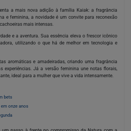
senta a mais nova adição à família Kaiak: a fragrância
ina e feminina, a novidade é um convite para reconexão
cachoeiras mais intensas.
rdade e a aventura. Sua essência eleva o frescor icônico
dora, utilizando o que há de melhor em tecnologia e
tas aromáticas e amadeiradas, criando uma fragrância
experiências. Já a versão feminina une notas florais,
ante, ideal para a mulher que vive a vida intensamente.
m bets
a em onze anos
egunda
s um passo à frente no compromisso da Natura com a