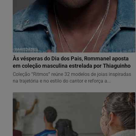
VARIEDADES
Às vésperas do Dia dos Pais, Rommanel aposta
em coleção masculina estrelada por Thiaguinho
Coleção “Ritmos” reúne 32 modelos de joias inspiradas
na trajetória e no estilo do cantor e reforça a...