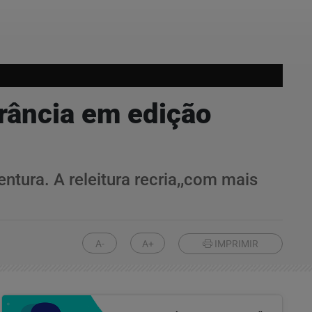
grância em edição
ntura. A releitura recria,,com mais
A-
A+
IMPRIMIR