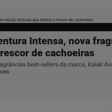
entura Intensa, nova fra
 frescor de cachoeiras
grâncias best-sellers da marca, Kaiak Ave
guas