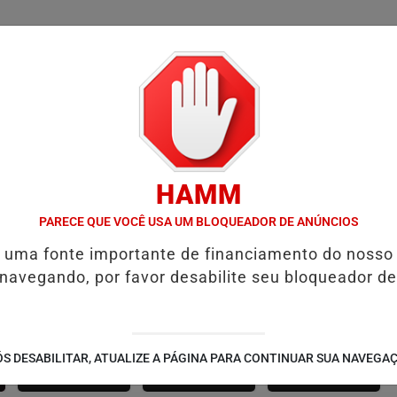
/
/
/
SSIFICADOS
COLUNAS
EMPREGOS
GUIA COMER
HAMM
NA RESENHA DA DZR: MARCELE DESIRÉE ENTREVISTA FÃS DURA
PARECE QUE VOCÊ USA UM BLOQUEADOR DE ANÚNCIOS
é uma fonte importante de financiamento do nosso
 navegando, por favor desabilite seu bloqueador de
SÃO JOÃO 2.6
NOTÍCIAS
FUTEBOL
S DESABILITAR, ATUALIZE A PÁGINA PARA CONTINUAR SUA NAVEGA
CORPORATIVAS