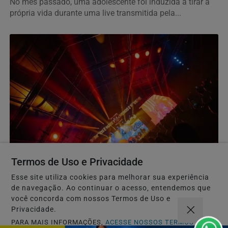
No mês passado, uma adolescente foi induzida a tirar a
própria vida durante uma live transmitida pela...
CARNAVAL 2027
Termos de Uso e Privacidade
"Meu Sotaque é Carnaval" é o tema oficial do
Esse site utiliza cookies para melhorar sua experiência
Camarote Villa para o Carnaval 2027
de navegação. Ao continuar o acesso, entendemos que
Ivete Sangalo, Bell Marques, Pablo, Léo Santana e Xand
você concorda com nossos Termos de Uso e
Avião lideram o anúncio das primeiras atrações...
Privacidade.
PARA MAIS INFORMAÇÕES,
ACESSE NOSSOS TERMOS