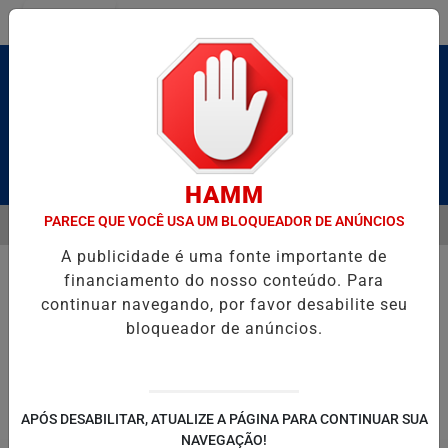
Entrar
Pesquisar Notícia
HAMM
PARECE QUE VOCÊ USA UM BLOQUEADOR DE ANÚNCIOS
MENU
RUTO” HOMENAGEIA UZIEL BUENO NO TERRAÇO MINEIRO
D' GUST
A publicidade é uma fonte importante de
EM ALTA
financiamento do nosso conteúdo. Para
continuar navegando, por favor desabilite seu
bloqueador de anúncios.
POLITICA
ENTRETENIMENTO
SALVADOR AQUI!
SÃ
APÓS DESABILITAR, ATUALIZE A PÁGINA PARA CONTINUAR SUA
NAVEGAÇÃO!