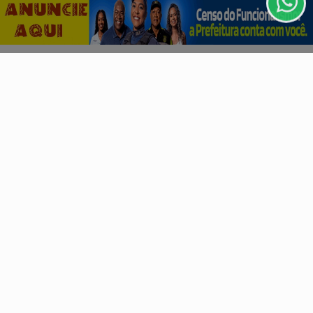
CLICANDO AQUI
Descubra Mais
PROSSEGUIR
Não possui uma conta?
Você pode ler matérias exclusivas, anunciar
classificados e muito mais!
CRIAR MINHA CONTA