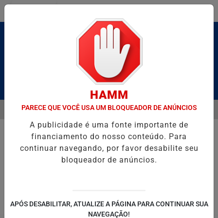
Entrar
Pesquisar Notícia
HAMM
PARECE QUE VOCÊ USA UM BLOQUEADOR DE ANÚNCIOS
MENU
RUTO” HOMENAGEIA UZIEL BUENO NO TERRAÇO MINEIRO
D' GUST
A publicidade é uma fonte importante de
EM ALTA
financiamento do nosso conteúdo. Para
continuar navegando, por favor desabilite seu
bloqueador de anúncios.
POLITICA
ENTRETENIMENTO
SALVADOR AQUI!
SÃ
APÓS DESABILITAR, ATUALIZE A PÁGINA PARA CONTINUAR SUA
NAVEGAÇÃO!