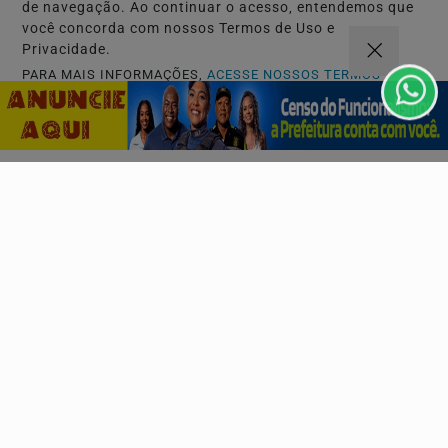
de navegação. Ao continuar o acesso, entendemos que
você concorda com nossos Termos de Uso e
Privacidade.
PARA MAIS INFORMAÇÕES,
ACESSE NOSSOS TERMOS
CLICANDO AQUI
CARNAVAL 2027
PROSSEGUIR
"Meu Sotaque é Carnaval" é o tema oficial do
Camarote Villa para o Carnaval 2027
Ivete Sangalo, Bell Marques, Pablo, Léo Santana e Xand
Avião lideram o anúncio das primeiras atrações...
Descubra Mais
Não possui uma conta?
Você pode ler matérias exclusivas, anunciar