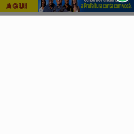
PROSSEGUIR
Aproaço destaca força do setor do aço em noite de
premiação
2ª Edição do Troféu Rio de Aço celebou as melhores
iniciativas das indístrias processadoras de Aço do...
Descubra Mais
Não possui uma conta?
Você pode ler matérias exclusivas, anunciar
classificados e muito mais!
CRIAR MINHA CONTA