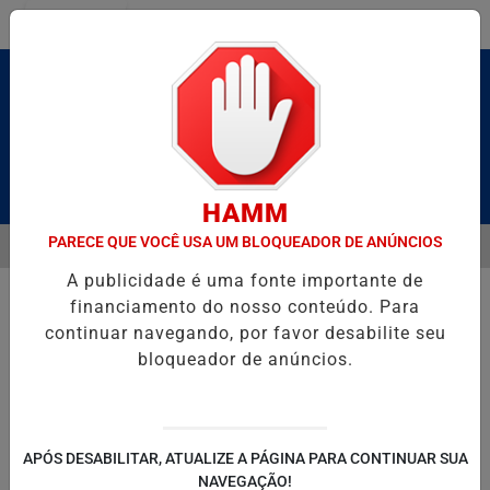
Entrar
Pesquisar Notícia
HAMM
PARECE QUE VOCÊ USA UM BLOQUEADOR DE ANÚNCIOS
MENU
BRUTO” HOMENAGEIA UZIEL BUENO NO TERRAÇO MINEIRO
SALVAD
A publicidade é uma fonte importante de
EM ALTA
financiamento do nosso conteúdo. Para
continuar navegando, por favor desabilite seu
bloqueador de anúncios.
POLITICA
ENTRETENIMENTO
SALVADOR AQUI!
SÃ
APÓS DESABILITAR, ATUALIZE A PÁGINA PARA CONTINUAR SUA
NAVEGAÇÃO!