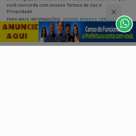
você concorda com nossos Termos de Uso e
Privacidade.
PARA MAIS INFORMAÇÕES,
ACESSE NOSSOS TERMOS
CLICANDO AQUI
PROSSEGUIR
CARNAVAL 2027
"Meu Sotaque é Carnaval" é o tema oficial do
Camarote Villa para o Carnaval 2027
Ivete Sangalo, Bell Marques, Pablo, Léo Santana e Xand
Avião lideram o anúncio das primeiras atrações...
Descubra Mais
Não possui uma conta?
Você pode ler matérias exclusivas, anunciar