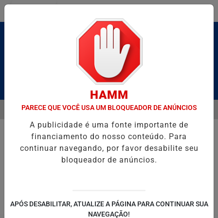
Entrar
Pesquisar Notícia
HAMM
PARECE QUE VOCÊ USA UM BLOQUEADOR DE ANÚNCIOS
MENU
BRUTO” HOMENAGEIA UZIEL BUENO NO TERRAÇO MINEIRO
D' GUS
A publicidade é uma fonte importante de
EM ALTA
financiamento do nosso conteúdo. Para
continuar navegando, por favor desabilite seu
bloqueador de anúncios.
POLITICA
ENTRETENIMENTO
SALVADOR AQUI!
SÃ
APÓS DESABILITAR, ATUALIZE A PÁGINA PARA CONTINUAR SUA
NAVEGAÇÃO!