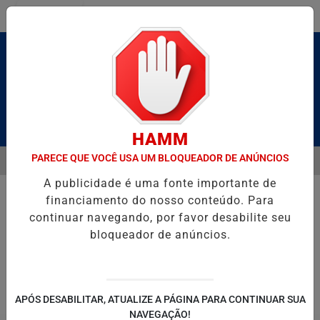
Entrar
Pesquisar Notícia
HAMM
PARECE QUE VOCÊ USA UM BLOQUEADOR DE ANÚNCIOS
MENU
NAGEIA UZIEL BUENO NO TERRAÇO MINEIRO
SALVADOR RECEBE A
A publicidade é uma fonte importante de
EM ALTA
financiamento do nosso conteúdo. Para
continuar navegando, por favor desabilite seu
bloqueador de anúncios.
POLITICA
ENTRETENIMENTO
SALVADOR AQUI!
SÃ
APÓS DESABILITAR, ATUALIZE A PÁGINA PARA CONTINUAR SUA
NAVEGAÇÃO!