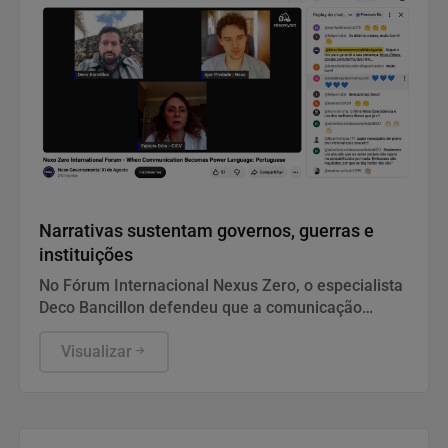
Notícias Corporativas
Narrativas sustentam governos, guerras e
instituições
No Fórum Internacional Nexus Zero, o especialista
Deco Bancillon defendeu que a comunicação
deixou de ser apenas divulgação para se tornar a
própria infraestrutura do poder. Ele explica que
Visualizar
narrativas moldam a percepção pública e
garantem a legitimidade de governos, empresas e
instituições. Diante de campanhas de
desinformação, gerir a reputação exige estratégia,