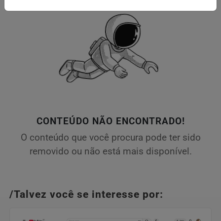
CONTEÚDO NÃO ENCONTRADO!
O conteúdo que você procura pode ter sido
removido ou não está mais disponível.
/Talvez você se interesse por: