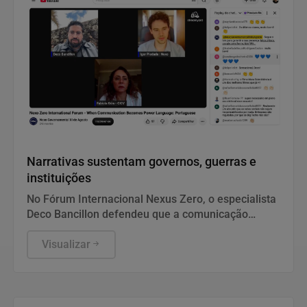
Notícias Corporativas
Narrativas sustentam governos, guerras e
instituições
No Fórum Internacional Nexus Zero, o especialista
Deco Bancillon defendeu que a comunicação
deixou de ser apenas divulgação para se tornar a
própria infraestrutura do poder. Ele explica que
Visualizar
narrativas moldam a percepção pública e
garantem a legitimidade de governos, empresas e
instituições. Diante de campanhas de
desinformação, gerir a reputação exige estratégia,