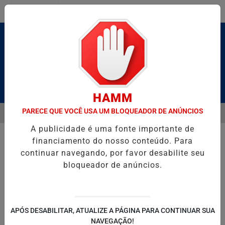
Entrar
Pesquisar Notícia
HAMM
PARECE QUE VOCÊ USA UM BLOQUEADOR DE ANÚNCIOS
MENU
ALDAS E CAIQUE PIMENTA COM O MELHOR DO AXÉ DAS ANTIGAS NES
A publicidade é uma fonte importante de
EM ALTA
financiamento do nosso conteúdo. Para
continuar navegando, por favor desabilite seu
bloqueador de anúncios.
POLITICA
ENTRETENIMENTO
SALVADOR AQUI!
SÃ
APÓS DESABILITAR, ATUALIZE A PÁGINA PARA CONTINUAR SUA
NAVEGAÇÃO!