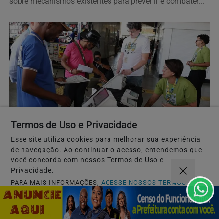
sobre mecanismos existentes para prevenir e combater...
Termos de Uso e Privacidade
POLITICA
Esse site utiliza cookies para melhorar sua experiência
de navegação. Ao continuar o acesso, entendemos que
Partidos têm até o dia 15 para registrarem
você concorda com nossos Termos de Uso e
candidaturas nos tribunais
Privacidade.
Candidaturas à Presidência são feitas no TSE. Nos TREs
PARA MAIS INFORMAÇÕES,
ACESSE NOSSOS TERMOS
são registrados candidatos ao governo estadual,...
CLICANDO AQUI
PROSSEGUIR