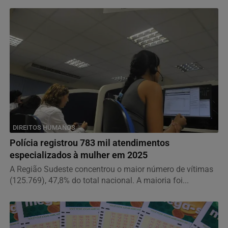
DIREITOS HUMANOS
Polícia registrou 783 mil atendimentos
especializados à mulher em 2025
A Região Sudeste concentrou o maior número de vítimas
(125.769), 47,8% do total nacional. A maioria foi...