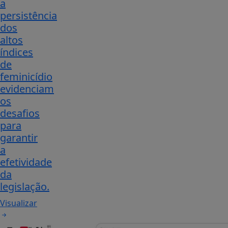
a
persistência
dos
altos
índices
de
feminicídio
evidenciam
os
desafios
para
garantir
a
efetividade
da
legislação.
Visualizar