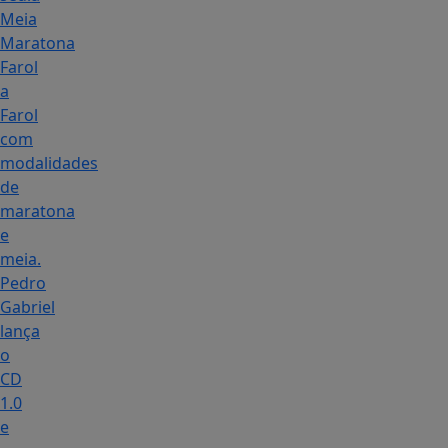
Meia
Maratona
Farol
a
Farol
com
modalidades
de
maratona
e
meia.
Pedro
Gabriel
lança
o
CD
1.0
e