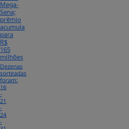
Mega-
Sena;
prêmio
acumula
para
R$
165
milhões
Dezenas
sorteadas
foram:
16
-
21
-
24
-
31