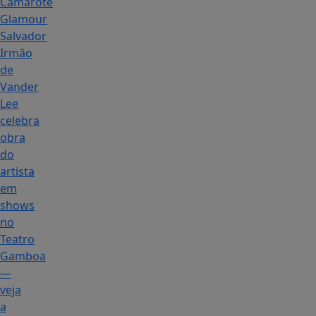
Camarote
Glamour
Salvador
Irmão
de
Vander
Lee
celebra
obra
do
artista
em
shows
no
Teatro
Gamboa
—
veja
a