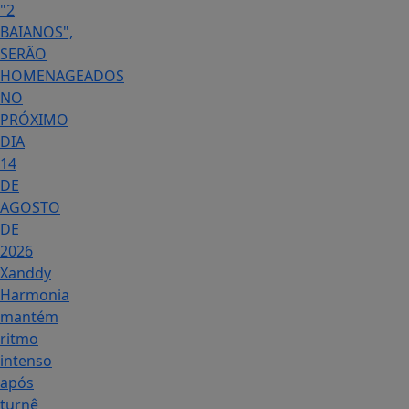
"2
BAIANOS",
SERÃO
HOMENAGEADOS
NO
PRÓXIMO
DIA
14
DE
AGOSTO
DE
2026
Xanddy
Harmonia
mantém
ritmo
intenso
após
turnê