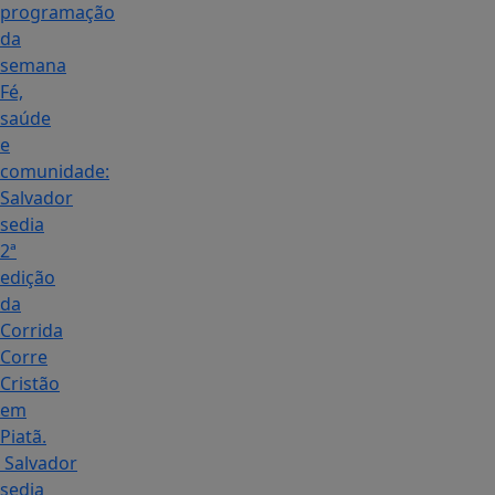
programação
da
semana
Fé,
saúde
e
comunidade:
Salvador
sedia
2ª
edição
da
Corrida
Corre
Cristão
em
Piatã.
Salvador
sedia