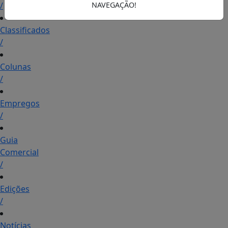
/
NAVEGAÇÃO!
Classificados
/
Colunas
/
Empregos
/
Guia
Comercial
/
Edições
/
Notícias