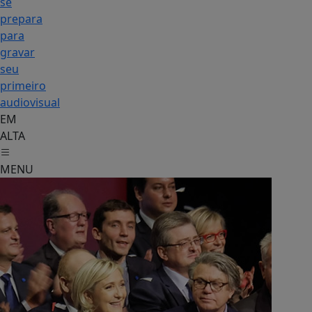
se
prepara
para
gravar
seu
primeiro
audiovisual
EM
ALTA
MENU