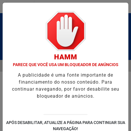
Entrar
Pesquisar Notícia
HAMM
PARECE QUE VOCÊ USA UM BLOQUEADOR DE ANÚNCIOS
MENU
 BRUTO” HOMENAGEIA UZIEL BUENO NO TERRAÇO MINEIRO
SALVA
A publicidade é uma fonte importante de
EM ALTA
financiamento do nosso conteúdo. Para
continuar navegando, por favor desabilite seu
bloqueador de anúncios.
POLITICA
ENTRETENIMENTO
SALVADOR AQUI!
SÃ
APÓS DESABILITAR, ATUALIZE A PÁGINA PARA CONTINUAR SUA
NAVEGAÇÃO!