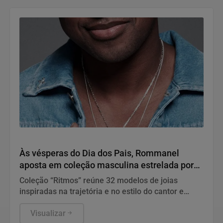
Variedades
Às vésperas do Dia dos Pais, Rommanel
aposta em coleção masculina estrelada por
Thiaguinho
Coleção “Ritmos” reúne 32 modelos de joias
inspiradas na trajetória e no estilo do cantor e
reforça a presença da marca no universo
masculino
Visualizar