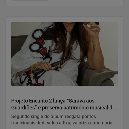
“Saravá aos Guardiões”
Projeto Encanto 2 lança “Saravá aos
Guardiões” e preserva patrimônio musical da
Umbanda em novo registro profissional
Segundo single do álbum resgata pontos
tradicionais dedicados a Exu, valoriza a memória