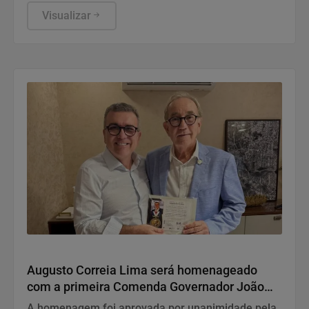
da cultura afro-brasileira e será acompanhado por
uma live especial sobre a entidade no dia 7 de
Visualizar
agosto
Variedades
Augusto Correia Lima será homenageado
com a primeira Comenda Governador João
Durval Carneiro da UPB
A homenagem foi aprovada por unanimidade pela