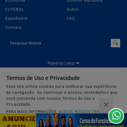
Economia
Direitos Humanos
FUTEBOL
Sobre
Expediente
FAQ
Contato
Pesquisar Notícia
Painel do Leitor
Termos de Uso e Privacidade
Esse site utiliza cookies para melhorar sua experiência
Jbn Bahia - Todos os direitos reservados.
de navegação. Ao continuar o acesso, entendemos que
Termos de Uso e Privacidade
você concorda com nossos Termos de Uso e
Privacidade.
PARA MAIS INFORMAÇÕES,
ACESSE NOSSOS TERMOS
CLICANDO AQUI