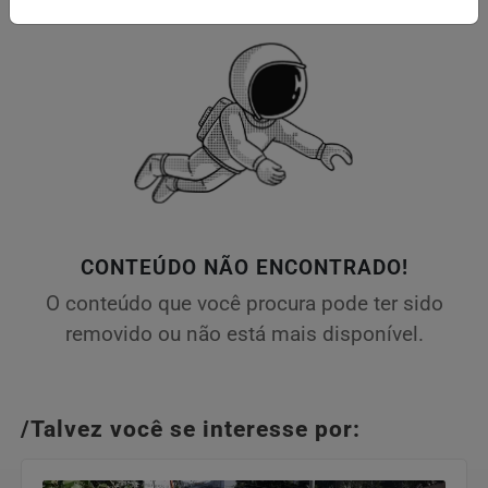
CONTEÚDO NÃO ENCONTRADO!
O conteúdo que você procura pode ter sido
removido ou não está mais disponível.
/Talvez você se interesse por: