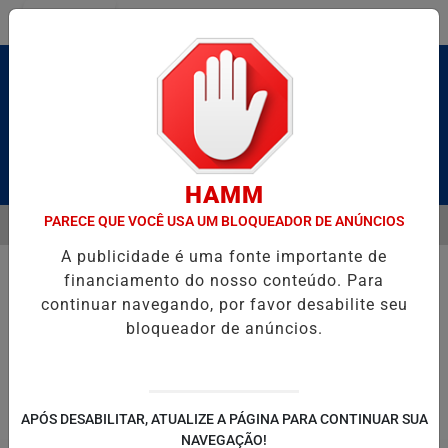
Entrar
Pesquisar Notícia
HAMM
PARECE QUE VOCÊ USA UM BLOQUEADOR DE ANÚNCIOS
MENU
RUTO” HOMENAGEIA UZIEL BUENO NO TERRAÇO MINEIRO
D' GUST
A publicidade é uma fonte importante de
EM ALTA
financiamento do nosso conteúdo. Para
continuar navegando, por favor desabilite seu
bloqueador de anúncios.
POLITICA
ENTRETENIMENTO
SALVADOR AQUI!
SÃ
APÓS DESABILITAR, ATUALIZE A PÁGINA PARA CONTINUAR SUA
NAVEGAÇÃO!