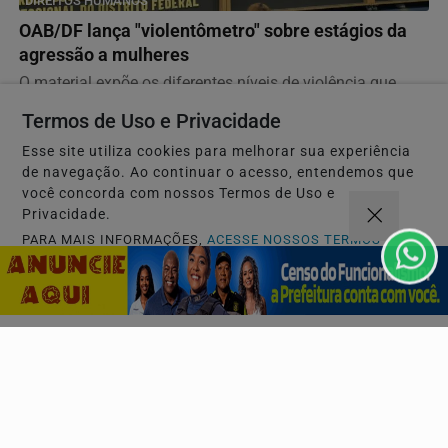
DIREITOS HUMANOS
OAB/DF lança "violentômetro" sobre estágios da
agressão a mulheres
O material expõe os diferentes níveis de violência que
uma mulher pode enfrentar, organizado em três...
Termos de Uso e Privacidade
Esse site utiliza cookies para melhorar sua experiência
de navegação. Ao continuar o acesso, entendemos que
você concorda com nossos Termos de Uso e
Privacidade.
PARA MAIS INFORMAÇÕES,
ACESSE NOSSOS TERMOS
CLICANDO AQUI
PROSSEGUIR
JUSTIÇA
STM determina perda de patente de militar
acusado de transmitir HIV