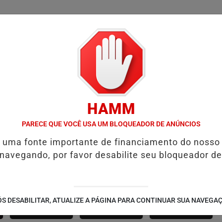
/
/
/
SSIFICADOS
COLUNAS
EMPREGOS
GUIA COMER
HAMM
ALVADOR RECEBE A SMART FIT RUN EM AGOSTO: ESPORTE, SAÚDE E
PARECE QUE VOCÊ USA UM BLOQUEADOR DE ANÚNCIOS
é uma fonte importante de financiamento do nosso
 navegando, por favor desabilite seu bloqueador de
SÃO JOÃO 2.6
NOTÍCIAS
FUTEBOL
S DESABILITAR, ATUALIZE A PÁGINA PARA CONTINUAR SUA NAVEGA
CORPORATIVAS