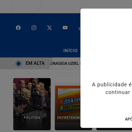
Entrar
/
/
INÍCIO
PODCASTS
CLA
EM ALTA
EMA É BRUTO” HOMENAGEIA UZIEL BUENO NO TERRAÇO MINEIRO
S
A publicidade 
continuar
POLITICA
ENTRETENIMENTO
SALVADOR AQUI!
APÓ