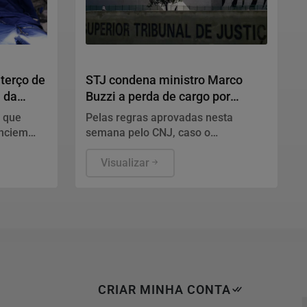
Justiça
terço de
STJ condena ministro Marco
l da
Buzzi a perda de cargo por
crimes sexuais
m que
Pelas regras aprovadas nesta
unciem
semana pelo CNJ, caso o
hos e à
magistrado receba a pena máxima,
urgia
ele continua afastado do cargo, com
Visualizar
salário proporcional ao tempo de
serviço.
CRIAR MINHA CONTA