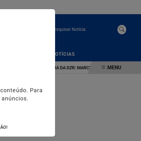
SEGUNDA FEIRA 30 SETEMBRO 2024
Pesquisar Notícia
/
/
CIAL
EDIÇÕES
NOTÍCIAS
MENU
DA BARRA
NA RESENHA DA DZR: MARCELE DESIRÉE ENTREVISTA F
 conteúdo. Para
 anúncios.
ÇÃO!