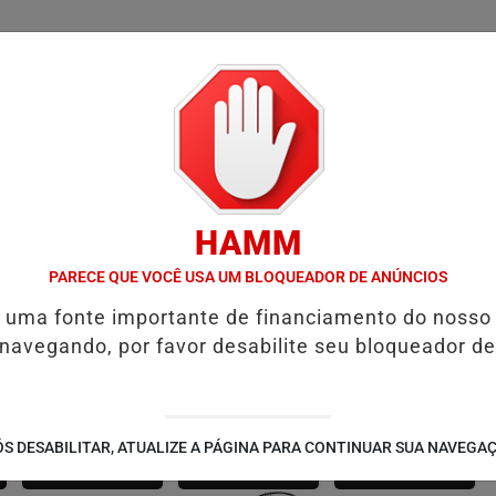
/
/
/
SSIFICADOS
COLUNAS
EMPREGOS
GUIA COMER
HAMM
 A SMART FIT RUN EM AGOSTO: ESPORTE, SAÚDE E LAZER NA ORLA 
PARECE QUE VOCÊ USA UM BLOQUEADOR DE ANÚNCIOS
é uma fonte importante de financiamento do nosso
 navegando, por favor desabilite seu bloqueador de
SÃO JOÃO 2.6
NOTÍCIAS
FUTEBOL
S DESABILITAR, ATUALIZE A PÁGINA PARA CONTINUAR SUA NAVEGA
CORPORATIVAS