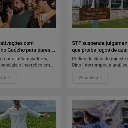
orporativas
Justiça
 ativações com
STF suspende julgament
nho Gaúcho para bares e
que proíbe jogos de azar
a reúne influenciadores,
Pedido de vista do ministro
senciais e inserções em
Dino interrompeu a análise
s canais para ampliar a
para retomada do julgame
o da linha BIC Flex 3 e da
izar
foi definida.
Visualizar
 de reembolso em todo o