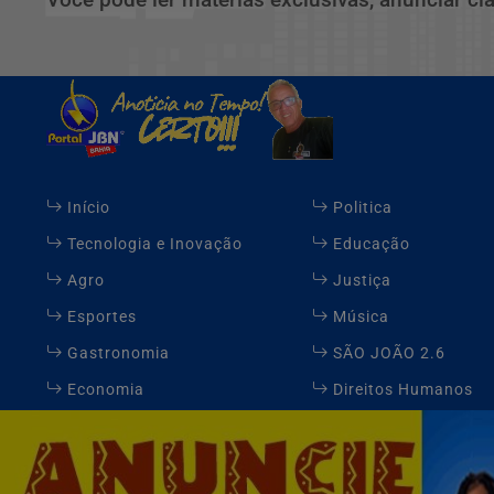
Início
Politica
Tecnologia e Inovação
Educação
Agro
Justiça
Esportes
Música
Gastronomia
SÃO JOÃO 2.6
Economia
Direitos Humanos
Expediente
FAQ