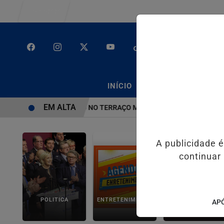
Entrar
/
/
INÍCIO
PODCASTS
CLA
EM ALTA
MENAGEIA UZIEL BUENO NO TERRAÇO MINEIRO
SALVADOR RECEBE
A publicidade 
continuar
POLITICA
ENTRETENIMENTO
SALVADOR AQUI!
APÓ