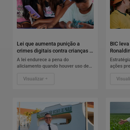
Direitos Humanos
Notícias C
Lei que aumenta punição a
BIC leva
crimes digitais contra crianças é
Ronaldi
sancionada
mídia
A lei endurece a pena do
Estratégi
aliciamento quando houver uso de
ações pre
inteligência artificial (IA), deepfake,
diferente
perfis falsos, promessa de
Visualizar
divulgaçã
Visual
vantagem ou aproveitamento de
promoção
relação de confiança.
país