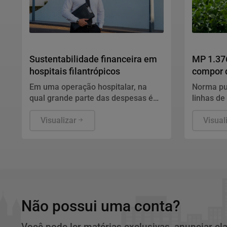
Notícias Corporativas
Notícias C
Sustentabilidade financeira em
MP 1.376
hospitais filantrópicos
compor d
Em uma operação hospitalar, na
Norma pub
qual grande parte das despesas é
linhas de
contínua, contar com receitas
e prazos 
regulares contribui para um
Visualizar
cooperati
Visual
planejamento mais seguro e
de safra
eficiente.
escritóri
defesa do
quem pod
cuidados 
regulamen
para ade
Não possui uma conta?
Você pode ler matérias exclusivas, anunciar cl