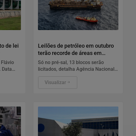
Economia
o de lei
Leilões de petróleo em outubro
terão recorde de áreas em
disputa
 Flávio
Só no pré-sal, 13 blocos serão
. Data
licitados, detalha Agência Nacional
nto não
do Petróleo, Gás Natural e
Biocombustíveis (ANP).
Visualizar