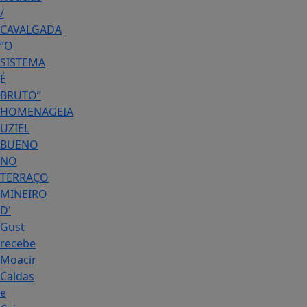
/
CAVALGADA
“O
SISTEMA
É
BRUTO”
HOMENAGEIA
UZIEL
BUENO
NO
TERRAÇO
MINEIRO
D'
Gust
recebe
Moacir
Caldas
e