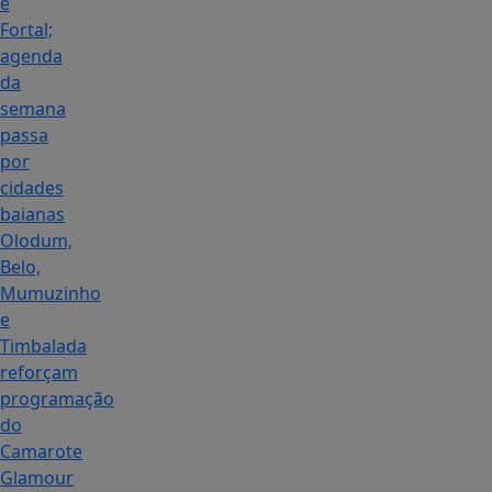
e
Fortal;
agenda
da
semana
passa
por
cidades
baianas
Olodum,
Belo,
Mumuzinho
e
Timbalada
reforçam
programação
do
Camarote
Glamour