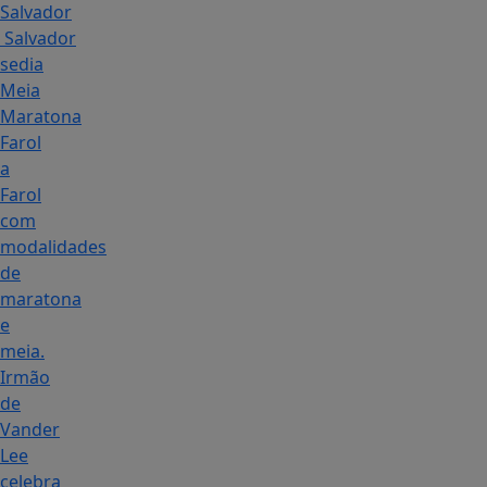
Salvador
Salvador
sedia
Meia
Maratona
Farol
a
Farol
com
modalidades
de
maratona
e
meia.
Irmão
de
Vander
Lee
celebra