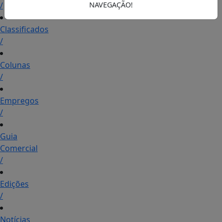
/
NAVEGAÇÃO!
Classificados
/
Colunas
/
Empregos
/
Guia
Comercial
/
Edições
/
Notícias