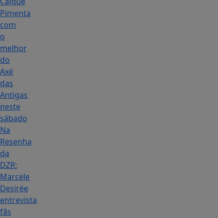
Caique
Pimenta
com
o
melhor
do
Axé
das
Antigas
neste
sábado
Na
Resenha
da
DZR:
Marcele
Desirée
entrevista
fãs