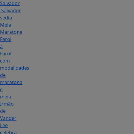
Salvador
Salvador
sedia
Meia
Maratona
Farol
a
Farol
com
modalidades
de
maratona
e
meia.
Irmão
de
Vander
Lee
celebra