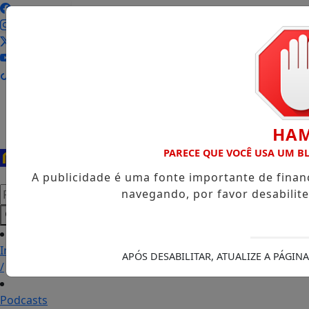
Entrar
HA
PARECE QUE VOCÊ USA UM 
A publicidade é uma fonte importante de fina
Pesquisar Notícia
navegando, por favor desabilit
Início
APÓS DESABILITAR, ATUALIZE A PÁGI
/
Podcasts