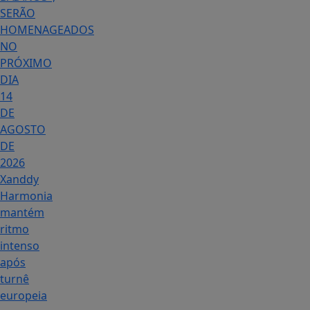
SERÃO
HOMENAGEADOS
NO
PRÓXIMO
DIA
14
DE
AGOSTO
DE
2026
Xanddy
Harmonia
mantém
ritmo
intenso
após
turnê
europeia