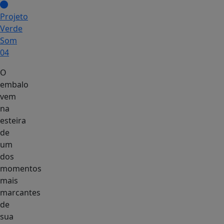
Projeto
Verde
Som
04
O
embalo
vem
na
esteira
de
um
dos
momentos
mais
marcantes
de
sua