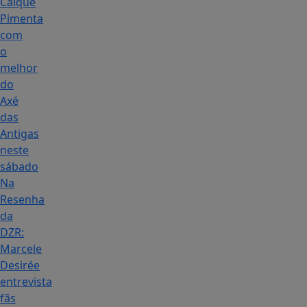
Caique
Pimenta
com
o
melhor
do
Axé
das
Antigas
neste
sábado
Na
Resenha
da
DZR:
Marcele
Desirée
entrevista
fãs