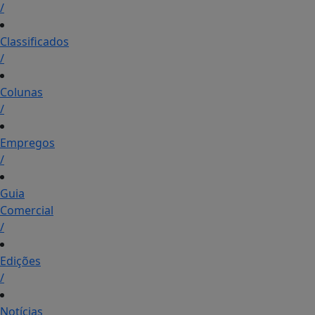
/
Classificados
/
Colunas
/
Empregos
/
Guia
Comercial
/
Edições
/
Notícias