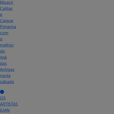
Moacir
Caldas
e
Caique
Pimenta
com
o
melhor
do
Axé
das
Antigas
neste
sábado
OS
ARTISTAS
JUAN