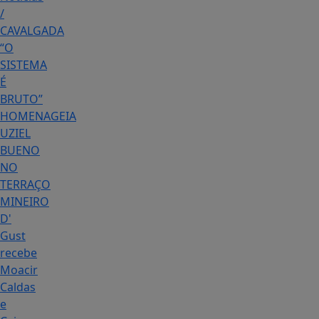
/
CAVALGADA
“O
SISTEMA
É
BRUTO”
HOMENAGEIA
UZIEL
BUENO
NO
TERRAÇO
MINEIRO
D'
Gust
recebe
Moacir
Caldas
e