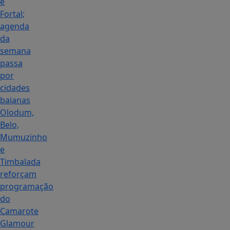
e
Fortal;
agenda
da
semana
passa
por
cidades
baianas
Olodum,
Belo,
Mumuzinho
e
Timbalada
reforçam
programação
do
Camarote
Glamour