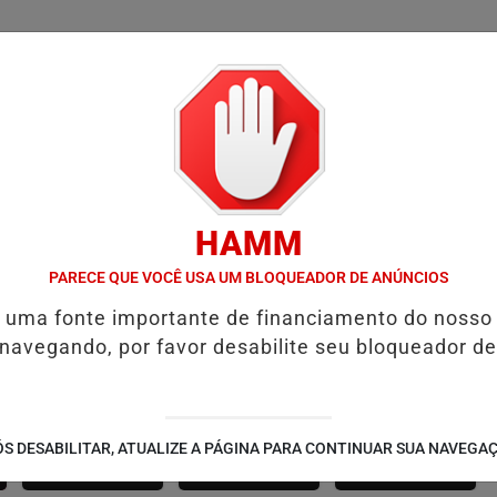
/
/
/
SSIFICADOS
COLUNAS
EMPREGOS
GUIA COMER
HAMM
SALVADOR RECEBE A SMART FIT RUN EM AGOSTO: ESPORTE, SAÚDE 
PARECE QUE VOCÊ USA UM BLOQUEADOR DE ANÚNCIOS
é uma fonte importante de financiamento do nosso
 navegando, por favor desabilite seu bloqueador de
SÃO JOÃO 2.6
NOTÍCIAS
FUTEBOL
S DESABILITAR, ATUALIZE A PÁGINA PARA CONTINUAR SUA NAVEGA
CORPORATIVAS