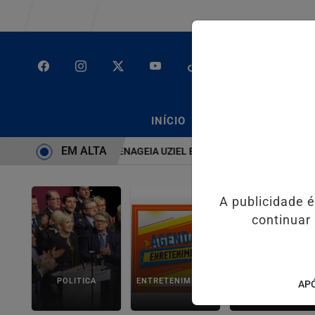
Entrar
/
/
INÍCIO
PODCASTS
CLA
EM ALTA
EMA É BRUTO” HOMENAGEIA UZIEL BUENO NO TERRAÇO MINEIRO
A publicidade 
continuar
POLITICA
ENTRETENIMENTO
SALVADOR AQUI!
APÓ