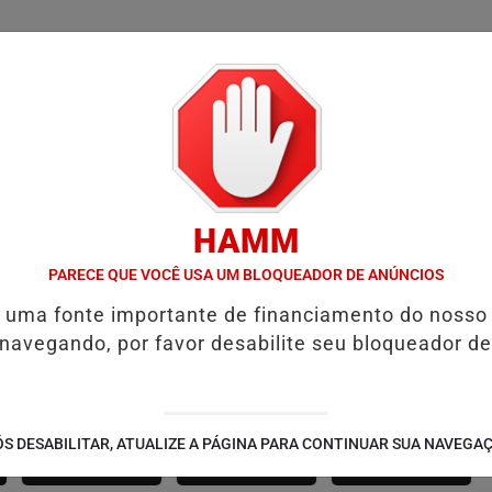
/
/
/
SSIFICADOS
COLUNAS
EMPREGOS
GUIA COMER
HAMM
SALVADOR RECEBE A SMART FIT RUN EM AGOSTO: ESPORTE, SAÚDE
PARECE QUE VOCÊ USA UM BLOQUEADOR DE ANÚNCIOS
é uma fonte importante de financiamento do nosso
 navegando, por favor desabilite seu bloqueador de
SÃO JOÃO 2.6
NOTÍCIAS
FUTEBOL
S DESABILITAR, ATUALIZE A PÁGINA PARA CONTINUAR SUA NAVEGA
CORPORATIVAS