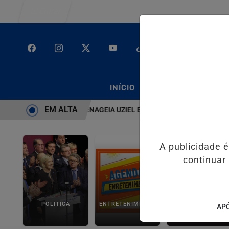
Entrar
/
/
INÍCIO
PODCASTS
CLA
EM ALTA
STEMA É BRUTO” HOMENAGEIA UZIEL BUENO NO TERRAÇO MINEIRO
A publicidade 
continuar
POLITICA
ENTRETENIMENTO
SALVADOR AQUI!
APÓ