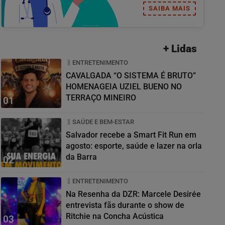
SAIBA MAIS
+ Lidas
ENTRETENIMENTO
CAVALGADA “O SISTEMA É BRUTO”
HOMENAGEIA UZIEL BUENO NO
TERRAÇO MINEIRO
01
SAÚDE E BEM-ESTAR
Salvador recebe a Smart Fit Run em
agosto: esporte, saúde e lazer na orla
da Barra
02
ENTRETENIMENTO
Na Resenha da DZR: Marcele Desirée
entrevista fãs durante o show de
Ritchie na Concha Acústica
03