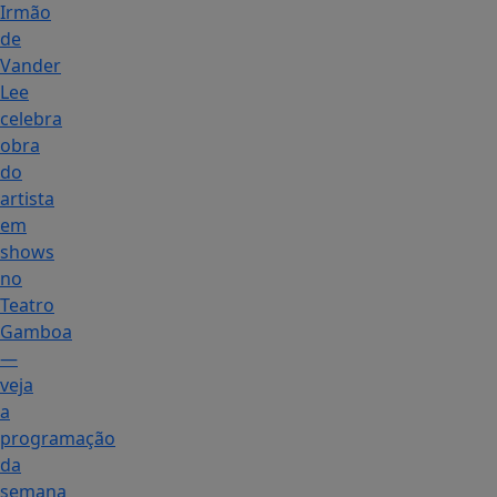
Irmão
de
Vander
Lee
celebra
obra
do
artista
em
shows
no
Teatro
Gamboa
—
veja
a
programação
da
semana