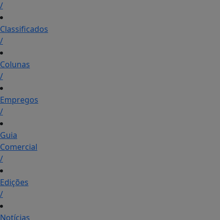
/
Classificados
/
Colunas
/
Empregos
/
Guia
Comercial
/
Edições
/
Notícias