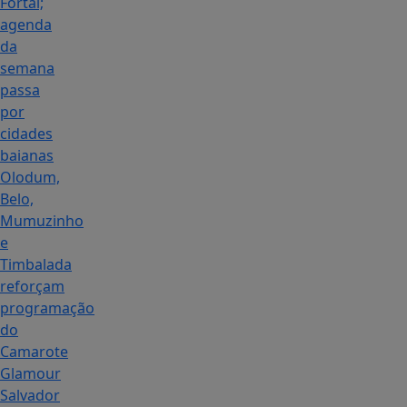
Fortal;
agenda
da
semana
passa
por
cidades
baianas
Olodum,
Belo,
Mumuzinho
e
Timbalada
reforçam
programação
do
Camarote
Glamour
Salvador