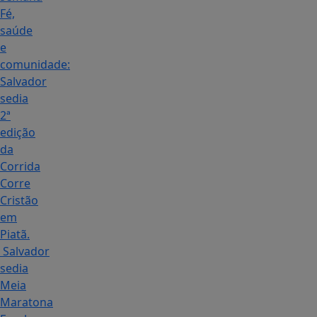
Fé,
saúde
e
comunidade:
Salvador
sedia
2ª
edição
da
Corrida
Corre
Cristão
em
Piatã.
Salvador
sedia
Meia
Maratona