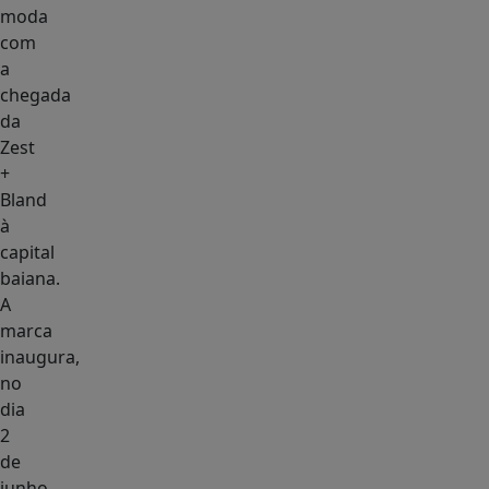
moda
com
a
chegada
da
Zest
+
Bland
à
capital
baiana.
A
marca
inaugura,
no
dia
2
de
junho,