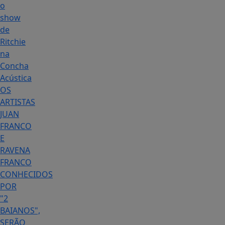
o
show
de
Ritchie
na
Concha
Acústica
OS
ARTISTAS
JUAN
FRANCO
E
RAVENA
FRANCO
CONHECIDOS
POR
"2
BAIANOS",
SERÃO