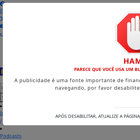
Entrar
HA
PARECE QUE VOCÊ USA UM 
A publicidade é uma fonte importante de fina
Pesquisar Notícia
navegando, por favor desabilit
Início
APÓS DESABILITAR, ATUALIZE A PÁGI
/
Podcasts