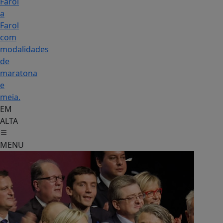
Farol
a
Farol
com
modalidades
de
maratona
e
meia.
EM
ALTA
MENU