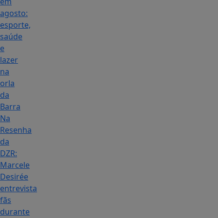
em
agosto:
esporte,
saúde
e
lazer
na
orla
da
Barra
Na
Resenha
da
DZR:
Marcele
Desirée
entrevista
fãs
durante