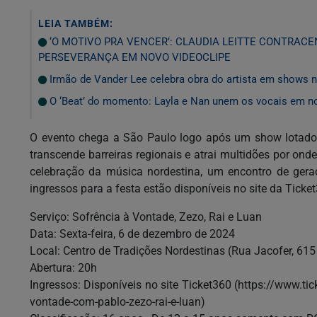
LEIA TAMBÉM:
‘O MOTIVO PRA VENCER’: CLAUDIA LEITTE CONTRAC
PERSEVERANÇA EM NOVO VIDEOCLIPE
Irmão de Vander Lee celebra obra do artista em shows
O ‘Beat’ do momento: Layla e Nan unem os vocais em n
O evento chega a São Paulo logo após um show lotado 
transcende barreiras regionais e atrai multidões por on
celebração da música nordestina, um encontro de geraç
ingressos para a festa estão disponíveis no site da Ticke
Serviço: Sofrência à Vontade, Zezo, Rai e Luan
Data: Sexta-feira, 6 de dezembro de 2024
Local: Centro de Tradições Nordestinas (Rua Jacofer, 615
Abertura: 20h
Ingressos: Disponíveis no site Ticket360 (https://www.t
vontade-com-pablo-zezo-rai-e-luan)