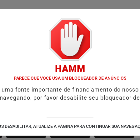
/
/
/
SSIFICADOS
COLUNAS
EMPREGOS
GUIA COMER
HAMM
AS NESTE SÁBADO
CAVALGADA “O SISTEMA É BRUTO” HOMENAGEIA
PARECE QUE VOCÊ USA UM BLOQUEADOR DE ANÚNCIOS
é uma fonte importante de financiamento do nosso
 navegando, por favor desabilite seu bloqueador de
SÃO JOÃO 2.6
NOTÍCIAS
FUTEBOL
S DESABILITAR, ATUALIZE A PÁGINA PARA CONTINUAR SUA NAVEGA
CORPORATIVAS