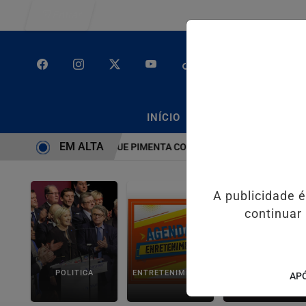
Entrar
/
/
INÍCIO
PODCASTS
CLA
EM ALTA
CIR CALDAS E CAIQUE PIMENTA COM O MELHOR DO AXÉ DAS ANTIG
A publicidade 
continuar
POLITICA
ENTRETENIMENTO
SALVADOR AQUI!
APÓ