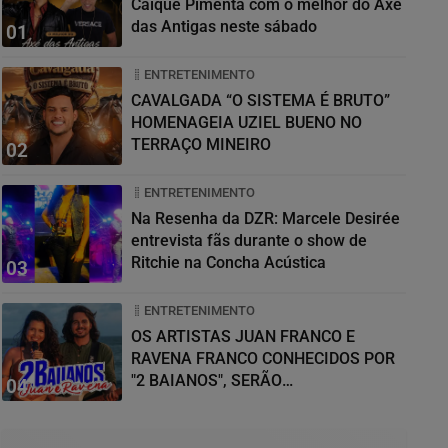
Caique Pimenta com o melhor do Axé
das Antigas neste sábado
01
ENTRETENIMENTO
CAVALGADA “O SISTEMA É BRUTO”
HOMENAGEIA UZIEL BUENO NO
TERRAÇO MINEIRO
02
ENTRETENIMENTO
Na Resenha da DZR: Marcele Desirée
entrevista fãs durante o show de
Ritchie na Concha Acústica
03
ENTRETENIMENTO
OS ARTISTAS JUAN FRANCO E
RAVENA FRANCO CONHECIDOS POR
"2 BAIANOS", SERÃO
04
HOMENAGEADOS NO...