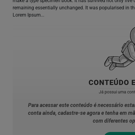
make a type specimen book. It has survived not only five ce
remaining essentially unchanged. It was popularised in th
Lorem Ipsum...
CONTEÚDO 
Já possui uma con
Para acessar este conteúdo é necessário est
conta ainda, cadastre-se agora e tenha em m
com diferentes op