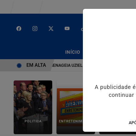
Entrar
/
/
INÍCIO
PODCASTS
CLA
EM ALTA
STEMA É BRUTO” HOMENAGEIA UZIEL BUENO NO TERRAÇO MINEIRO
A publicidade 
continuar
POLITICA
ENTRETENIMENTO
SALVADOR AQUI!
APÓ