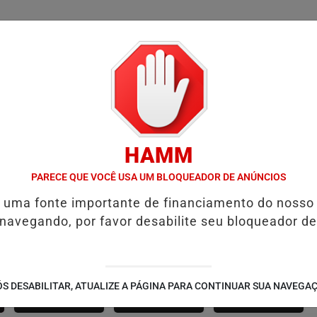
/
/
/
SSIFICADOS
COLUNAS
EMPREGOS
GUIA COMER
HAMM
SALVADOR RECEBE A SMART FIT RUN EM AGOSTO: ESPORTE, SAÚDE
PARECE QUE VOCÊ USA UM BLOQUEADOR DE ANÚNCIOS
é uma fonte importante de financiamento do nosso
 navegando, por favor desabilite seu bloqueador de
SÃO JOÃO 2.6
NOTÍCIAS
FUTEBOL
S DESABILITAR, ATUALIZE A PÁGINA PARA CONTINUAR SUA NAVEGA
CORPORATIVAS