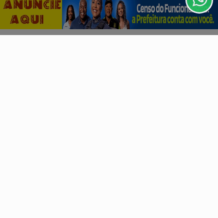
CLICANDO AQUI
homenagem a Santa Dulce dos Pobres
PROSSEGUIR
Artista sobe ao palco às 20h, na Praça Irmã Dulce, no
Largo de Roma, ao lado de artistas como Buja...
Descubra Mais
Não possui uma conta?
Você pode ler matérias exclusivas, anunciar
classificados e muito mais!
CRIAR MINHA CONTA