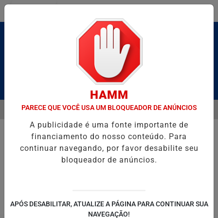
Entrar
Pesquisar Notícia
HAMM
PARECE QUE VOCÊ USA UM BLOQUEADOR DE ANÚNCIOS
MENU
BRUTO” HOMENAGEIA UZIEL BUENO NO TERRAÇO MINEIRO
SALVAD
A publicidade é uma fonte importante de
EM ALTA
financiamento do nosso conteúdo. Para
continuar navegando, por favor desabilite seu
bloqueador de anúncios.
POLITICA
ENTRETENIMENTO
SALVADOR AQUI!
SÃ
APÓS DESABILITAR, ATUALIZE A PÁGINA PARA CONTINUAR SUA
NAVEGAÇÃO!