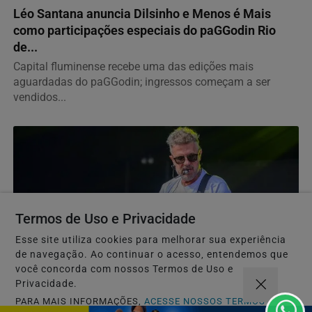
Léo Santana anuncia Dilsinho e Menos é Mais
como participações especiais do paGGodin Rio
de...
Capital fluminense recebe uma das edições mais
aguardadas do paGGodin; ingressos começam a ser
vendidos...
Termos de Uso e Privacidade
Esse site utiliza cookies para melhorar sua experiência
de navegação. Ao continuar o acesso, entendemos que
você concorda com nossos Termos de Uso e
Privacidade.
MÚSICA
PARA MAIS INFORMAÇÕES,
ACESSE NOSSOS TERMOS
Tuca Fernandes se apresenta na festa em