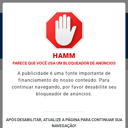
Entrar
Pesquisar Notícia
HAMM
PARECE QUE VOCÊ USA UM BLOQUEADOR DE ANÚNCIOS
MENU
R CALDAS E CAIQUE PIMENTA COM O MELHOR DO AXÉ DAS ANTIGAS 
A publicidade é uma fonte importante de
EM ALTA
financiamento do nosso conteúdo. Para
continuar navegando, por favor desabilite seu
bloqueador de anúncios.
POLITICA
ENTRETENIMENTO
SALVADOR AQUI!
SÃ
APÓS DESABILITAR, ATUALIZE A PÁGINA PARA CONTINUAR SUA
NAVEGAÇÃO!