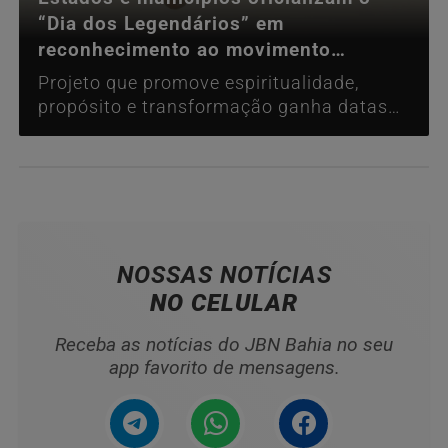
“Dia dos Legendários” em
reconhecimento ao movimento
masculino
Projeto que promove espiritualidade,
propósito e transformação ganha datas
comemorativas oficiais
NOSSAS NOTÍCIAS
NO CELULAR
Receba as notícias do JBN Bahia no seu
app favorito de mensagens.