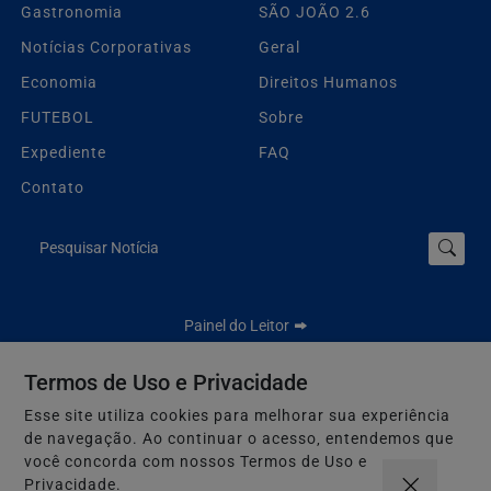
Gastronomia
SÃO JOÃO 2.6
Notícias Corporativas
Geral
Economia
Direitos Humanos
FUTEBOL
Sobre
Expediente
FAQ
Contato
Pesquisar Notícia
Painel do Leitor
Termos de Uso e Privacidade
Esse site utiliza cookies para melhorar sua experiência
Jbn Bahia - Todos os direitos reservados.
de navegação. Ao continuar o acesso, entendemos que
Termos de Uso e Privacidade
você concorda com nossos Termos de Uso e
Privacidade.