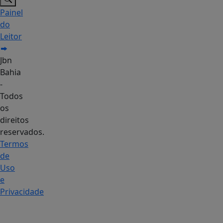
Painel
do
Leitor
Jbn
Bahia
-
Todos
os
direitos
reservados.
Termos
de
Uso
e
Privacidade