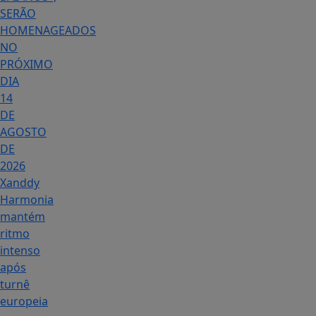
SERÃO
HOMENAGEADOS
NO
PRÓXIMO
DIA
14
DE
AGOSTO
DE
2026
Xanddy
Harmonia
mantém
ritmo
intenso
após
turnê
europeia