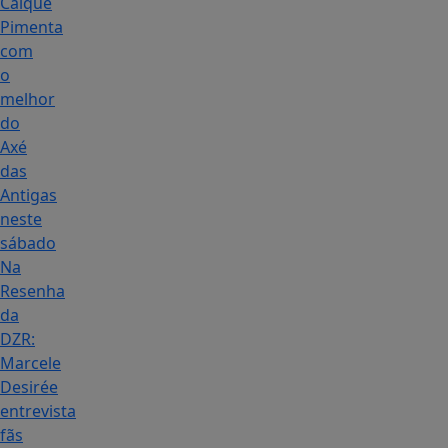
Caique
Pimenta
com
o
melhor
do
Axé
das
Antigas
neste
sábado
Na
Resenha
da
DZR:
Marcele
Desirée
entrevista
fãs