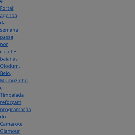
e
Fortal;
agenda
da
semana
passa
por
cidades
baianas
Olodum,
Belo,
Mumuzinho
e
Timbalada
reforçam
programação
do
Camarote
Glamour