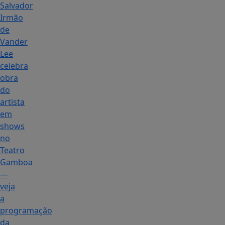
Salvador
Irmão
de
Vander
Lee
celebra
obra
do
artista
em
shows
no
Teatro
Gamboa
—
veja
a
programação
da