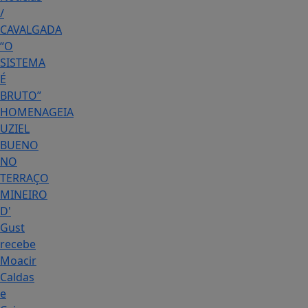
/
CAVALGADA
“O
SISTEMA
É
BRUTO”
HOMENAGEIA
UZIEL
BUENO
NO
TERRAÇO
MINEIRO
D'
Gust
recebe
Moacir
Caldas
e