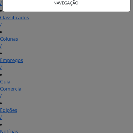
/
NAVEGAÇÃO!
Classificados
/
Colunas
/
Empregos
/
Guia
Comercial
/
Edições
/
Notícias