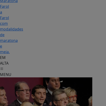
Maratona
Farol
a
Farol
com
modalidades
de
maratona
e
meia.
EM
ALTA
MENU